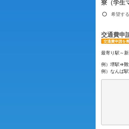
寮（学生
希望す
交通費申
交通費申請を
最寄り駅～新
例）堺駅⇒難
例）なんば駅