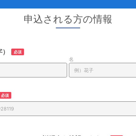
申込される方の情報
字）
必須
名
必須