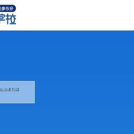
c.jp
または