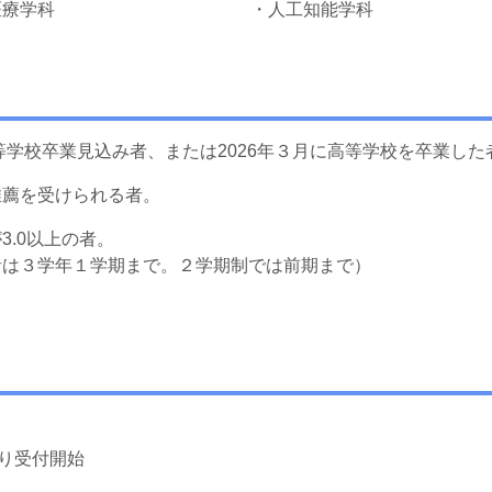
医療学科
・人工知能学科
高等学校卒業見込み者、または2026年３月に高等学校を卒業した
推薦を受けられる者。
3.0以上の者。
者は３学年１学期まで。２学期制では前期まで）
より受付開始