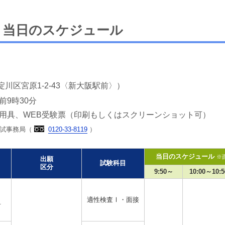
と当日のスケジュール
川区宮原1-2-43〈新大阪駅前〉）
前9時30分
用具、WEB受験票（印刷もしくはスクリーンショット可）
試事務局（
0120-33-8119
）
当日のスケジュール
※
出願
試験科目
区分
9:50～
10:00～10:5
適性検査Ⅰ・面接
科