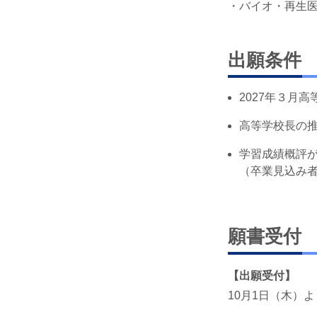
・バイオ・再生
出願条件
2027年３月
高等学校長の
学習成績概評が
（卒業見込み
願書受付
【出願受付】
10月1日（木）