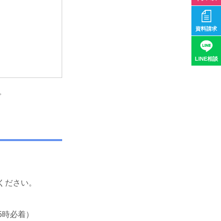
資料請求
LINE相談
。
ください。
5時必着）