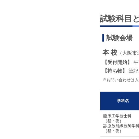
試験科目
試験会場
本 校
（大阪市淀
【受付開始】
午
【持ち物】
筆記
※お問い合わせは入
学科名
臨床工学技士科
（昼・夜）
診療放射線技師学
（昼・夜）