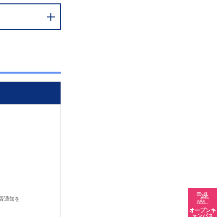
合否通知を
。
オープンキ
ャンパス