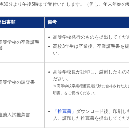
時30分より午後5時まで受付いたします。（但し、年末年始の
提出書類
備考
高等学校発行のものを提出してくだ
高等学校の卒業証明
高校3年生は卒業後、卒業証明書を
書
い。
高等学校長が証印し、厳封したもの
ださい。
高等学校の調査書
※高等学校卒業程度認定試験に合格された方
明書」をご提出ください。
「推薦書」
ダウンロード後、印刷し
推薦入試推薦書
入、証印した推薦書を提出してくだ