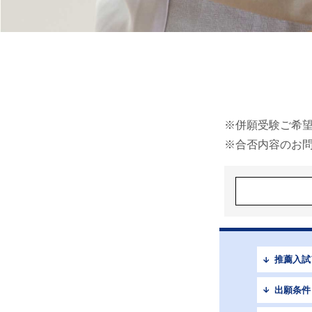
※併願受験ご希
※合否内容のお
推薦入試
出願条件