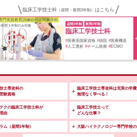
臨床工学技士科
はこちら
（昼間・夜間3年制）
専門実践教育訓練給付金対象学科
昼間3年制
夜間3年制
※夜間３年制のみ対象
臨床工学技士科
#
医療系国家資格
#
病院
#
医療機器
#
人工透析
#
チーム医療
#
ECMO
技士専攻科の
臨床工学技士専攻科は充実の学費
受験資格
無理なく学べる！
テクの臨床工学技士科が
臨床工学技士って
理由
どんな仕事？
ラム（昼間1年制）
大阪ハイテクノロジー専門学校の