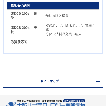
講習会の内容
①DCS-200si 座
作動原理と構造
学
複式ポンプ、除水ポンプ、背圧弁
②DCS-200si 実
等
技
分解→消耗品交換→組立
③質疑応答
サイトマップ