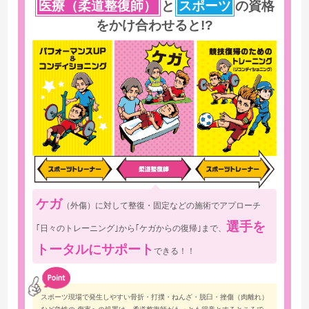
医療（柔道整復師）
と
スポーツ
の
資格
をかけ合わせると!?
ケガ
（外傷）に対して整復・固定などの施術でアプローチ
選手を
｢日々のトレーニング｣から｢ケガからの復帰｣まで、
トータルにサポート
できる！！
スポーツ現場で発生しやすい骨折・打撲・ねんざ・脱臼・挫傷（肉離れ）