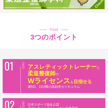
Point
3つのポイント
01
POINT01
アスレティックトレーナー
と
柔道整復師
の
Wライセンス
目指せる
を
週5日、1日4限の高効率カリキュラム
02
POINT02
日本スポーツ協会公認