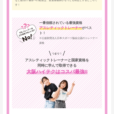
など急性の 傷害への処置は、柔道整復師がもっとも得意とするところで
す！
一番信頼されている最強資格
アスレティックトレーナー
がベス
ト！
※公益財団法人日本スポーツ協会公認のトレーナー
資格
つまり！
アスレティックトレーナーと国家資格を
同時に学んで取得できる
大阪ハイテクはコスパ最強!!