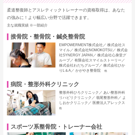
柔道整復師とアスレティックトレーナーの資格取得は、あなた
の強みに！より幅広い分野で活躍できます。
主な就職実績 ※一部紹介
接骨院・整骨院・鍼灸整骨院
EMPOWERMENT株式会社
株式会社ス
マイル
株式会社NOMOKOTSU
株式会
社SYNERGY JAPAN
株式会社心身堂グ
ループ
有限会社スマイルストーリー
株式会社わだちグループ
株式会社ひか
りL＆A
かがやき整骨院
他
病院・整形外科クリニック
整形外科ひろクリニック
あい整形外科
リハビリクリニック
嶺尾整形外科
よ
しおかクリニック
医療法人アレックス
他
スポーツ系整骨院・トレーナー会社