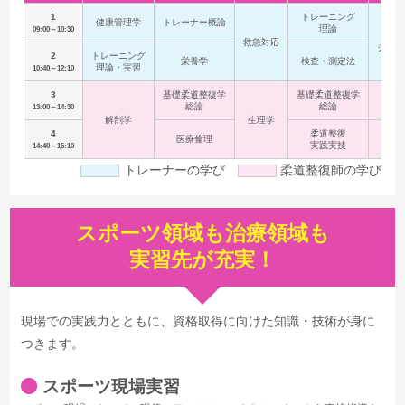
1
トレーニング
健康管理学
トレーナー概論
理論
09:00～10:30
コン
救急対応
ショニ
2
トレーニング
栄養学
検査・測定法
理論・実習
10:40～12:10
3
基礎柔道整復学
基礎柔道整復学
固定
総論
総論
13:00～14:30
解剖学
生理学
4
柔道整復
柔道
医療倫理
実践実技
特
14:40～16:10
トレーナーの学び
柔道整復師の学び
スポーツ領域も治療領域も
実習先が充実！
現場での実践力とともに、資格取得に向けた知識・技術が身に
つきます。
スポーツ現場実習