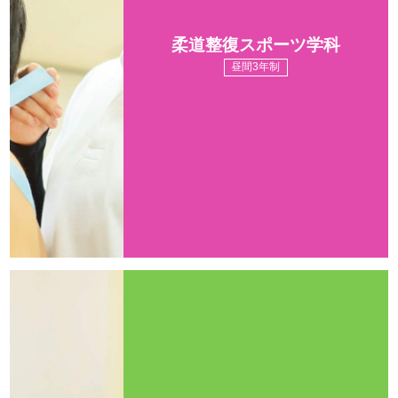
柔道整復スポーツ学科
昼間3年制