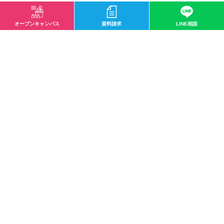
未分類
クラブ活動・サークル
就職実績
社会人向け
オープンキャンパス
資料請求
LINE相談
ハイテくんのトレーナー豆知識
在校生を訪ねて
おしらせ
スポーツ科学科
鍼灸スポーツ学科
鍼灸師学科
柔道整復スポーツ学科
柔道整復師学科
臨床工学技士科
臨床工学技士専攻科
診療放射線技師学科
バイオ・再生医療学科
人工知能学科
イベント
入試
実学教育
人間教育
生涯教育
業界情報
入学前教育
入学情報紹介
クラブ活動
健康コラム
国際教育
在校生
学科ニュース
専攻科
日本語学科
殿堂入り
研修生
新規カテゴリー
授業紹介
国家試験
遠方
再生医療
バイオテクノロジー
アスレティックトレーナー
サイトマップ