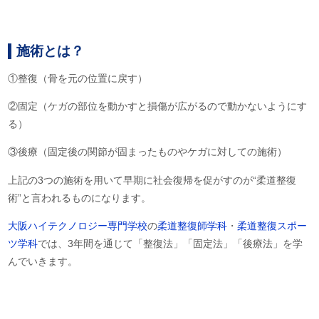
施術とは？
①整復（骨を元の位置に戻す）
②固定（ケガの部位を動かすと損傷が広がるので動かないようにす
る）
③後療（固定後の関節が固まったものやケガに対しての施術）
上記の3つの施術を用いて早期に社会復帰を促がすのが“柔道整復
術”と言われるものになります。
大阪ハイテクノロジー専門学校
の
柔道整復師学科
・
柔道整復スポー
ツ学科
では、3年間を通じて「整復法」「固定法」「後療法」を学
んでいきます。