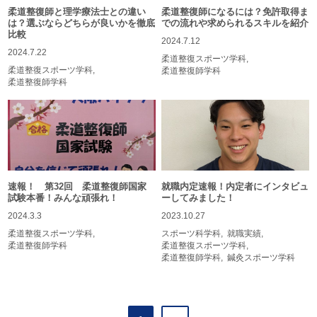
柔道整復師と理学療法士との違い
柔道整復師になるには？免許取得ま
は？選ぶならどちらが良いかを徹底
での流れや求められるスキルを紹介
比較
2024.7.12
2024.7.22
柔道整復スポーツ学科
柔道整復スポーツ学科
柔道整復師学科
柔道整復師学科
速報！ 第32回 柔道整復師国家
就職内定速報！内定者にインタビュ
試験本番！みんな頑張れ！
ーしてみました！
2024.3.3
2023.10.27
柔道整復スポーツ学科
スポーツ科学科
就職実績
柔道整復師学科
柔道整復スポーツ学科
柔道整復師学科
鍼灸スポーツ学科