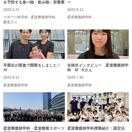
を予防する食べ物・飲み物・栄養素
ー
2026.5.21
2025.9.12
スポーツ科学科
柔道整復師学科
柔道整復師学科
殿堂入り
卒業生が家族で開業をしました！
在校生インタビュー 柔道整復師学
科 M・Kさん
2025.9.12
2025.7.30
柔道整復師学科
柔道整復師学科
柔道整復師学科・柔道整復スポーツ
柔道整復師学科授業紹介：固定法