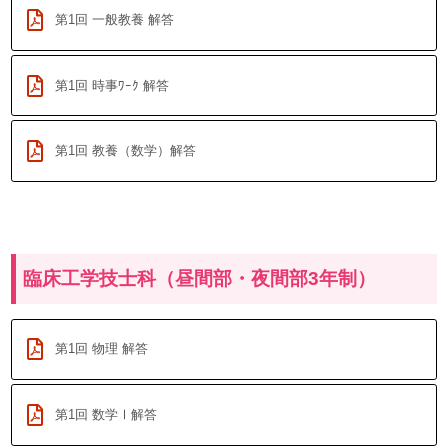
第1回 一般教養 解答
第1回 時事ﾜｰｸ 解答
第1回 教養（数学）解答
臨床工学技士科（昼間部・夜間部3年制）
第1回 物理 解答
第1回 数学Ⅰ解答