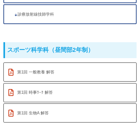
診療放射線技師学科
スポーツ科学科（昼間部2年制）
第1回 一般教養 解答
第1回 時事ﾜｰｸ 解答
第1回 生物A 解答