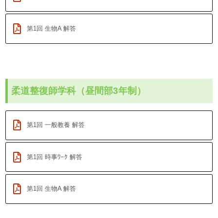
第1回 生物A 解答
柔道整復師学科（昼間部3年制）
第1回 一般教養 解答
第1回 時事ﾜｰｸ 解答
第1回 生物A 解答