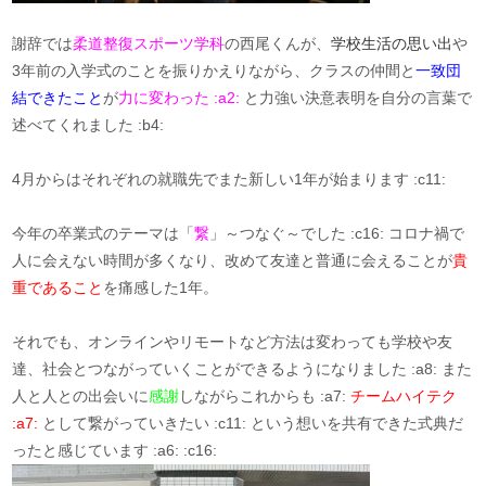
謝辞では
柔道整復スポーツ学科
の西尾くんが、
学校生活の思い出
や
3年前の入学式のことを振りかえりながら、クラスの仲間と
一致団
結できたこと
が
力に変わった :a2:
と力強い決意表明を自分の言葉で
述べてくれました :b4:
4月からはそれぞれの就職先でまた新しい1年が始まります :c11:
今年の卒業式のテーマは「
繋
」～つなぐ～でした :c16: コロナ禍で
人に会えない時間が多くなり、改めて友達と普通に会えることが
貴
重であること
を痛感した1年。
それでも、オンラインやリモートなど方法は変わっても学校や友
達、社会とつながっていくことができるようになりました :a8: また
人と人との出会いに
感謝
しながらこれからも :a7:
チームハイテク
:a7:
として繋がっていきたい :c11: という想いを共有できた式典だ
ったと感じています :a6: :c16: