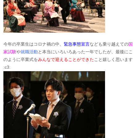
今年の卒業生はコロナ禍の中、
緊急事態宣言
なども乗り越えての
国
家試験
や
就職活動
と本当にいろいろあった一年でしたが、最後にこ
のように卒業式を
みんなで迎えることができた
こと嬉しく思います
:c3: