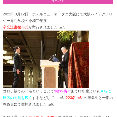
イベント
2021年3月12日 ホテルニューオータニ大阪にて大阪ハイテクノロ
ジー専門学校の令和二年度
卒業証書授与式
が挙行されました :a7:
コロナ禍での開催ということで
3密を防ぐ
形で昨年度よりも
さらに
座席の間隔を広く
するなどして、 :c6:
223名 :c6:
の卒業生と一部の
教職員にて実施されました :a6: