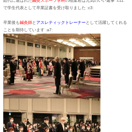
総代に選ばれた
鍼灸スポーツ学科
の稲葉君は元気のいい返事 :c11:
で学生代表として卒業証書を受け取りました :c3:
卒業後も
鍼灸師
と
アスレティックトレーナー
として活躍してくれる
ことを期待しています :a7: