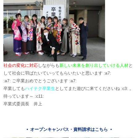
社会の変化に対応
しながらも
新しい未来を創り出していける人材
と
して社会に羽ばたいていってもらいたいと思います :a7:
:a7: ご卒業おめでとうございます :a7:
卒業しても
ハイテク卒業生
としてまた遊びに来てくださいね :c3: 。
待っています～ :c11:
卒業式委員長 井上
オープンキャンパス・資料請求はこちら