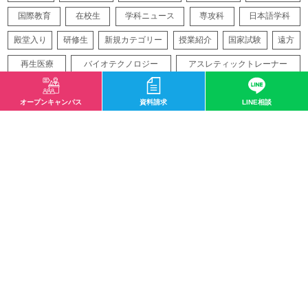
国際教育
在校生
学科ニュース
専攻科
日本語学科
殿堂入り
研修生
新規カテゴリー
授業紹介
国家試験
遠方
再生医療
バイオテクノロジー
アスレティックトレーナー
オープンキャンパス
資料請求
LINE相談
サイトマップ
〒532-0003 大阪市淀川区宮原1-2-43
0120-33-8119
mail@osaka-hightech.ac.jp
資料請求
オープンキャンパス
地図・アクセス
お問い合わせ
情報公開
職業実践専門学校
サイトマップ
プライバシーポリシー
ソーシャルメディアポリシー