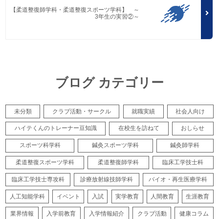
【柔道整復師学科・柔道整復スポーツ学科】 ～
3年生の実習②～
ブログ カテゴリー
未分類
クラブ活動・サークル
就職実績
社会人向け
ハイテくんのトレーナー豆知識
在校生を訪ねて
おしらせ
スポーツ科学科
鍼灸スポーツ学科
鍼灸師学科
柔道整復スポーツ学科
柔道整復師学科
臨床工学技士科
臨床工学技士専攻科
診療放射線技師学科
バイオ・再生医療学科
人工知能学科
イベント
入試
実学教育
人間教育
生涯教育
業界情報
入学前教育
入学情報紹介
クラブ活動
健康コラム