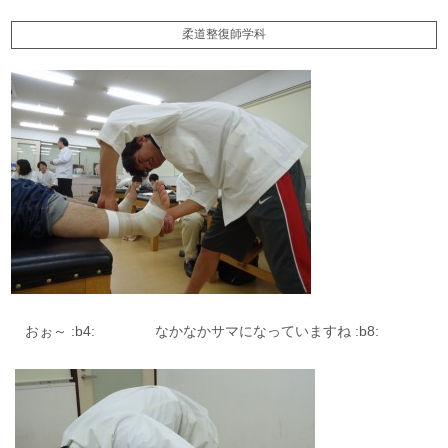
柔道整復師学科
おぉ～ :b4: なかなかサマになっていますね :b8: