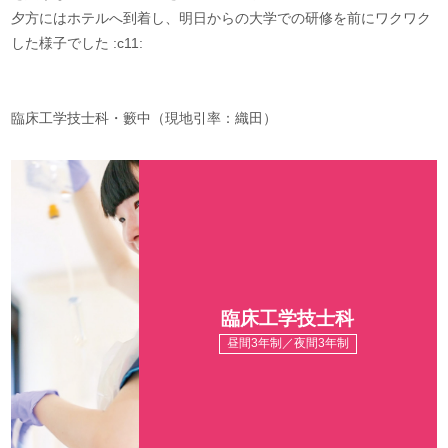
夕方にはホテルへ到着し、明日からの大学での研修を前にワクワク
した様子でした :c11:
臨床工学技士科・籔中（現地引率：織田）
臨床工学技士科
昼間3年制／夜間3年制