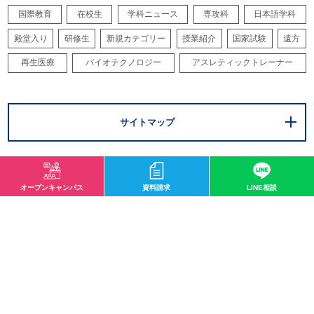
国際教育
在校生
学科ニュース
専攻科
日本語学科
殿堂入り
研修生
新規カテゴリー
授業紹介
国家試験
遠方
再生医療
バイオテクノロジー
アスレティックトレーナー
サイトマップ
オープンキャンパス
資料請求
LINE相談
〒532-0003 大阪市淀川区宮原1-2-43
0120-33-8119
mail@osaka-hightech.ac.jp
資料請求
オープンキャンパス
地図・アクセス
お問い合わせ
情報公開
職業実践専門学校
サイトマップ
プライバシーポリシー
ソーシャルメディアポリシー