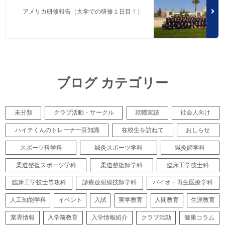
アメリカ研修報告（大学での研修１日目！）
ブログ カテゴリー
未分類
クラブ活動・サークル
就職実績
社会人向け
ハイテくんのトレーナー豆知識
在校生を訪ねて
おしらせ
スポーツ科学科
鍼灸スポーツ学科
鍼灸師学科
柔道整復スポーツ学科
柔道整復師学科
臨床工学技士科
臨床工学技士専攻科
診療放射線技師学科
バイオ・再生医療学科
人工知能学科
イベント
入試
実学教育
人間教育
生涯教育
業界情報
入学前教育
入学情報紹介
クラブ活動
健康コラム