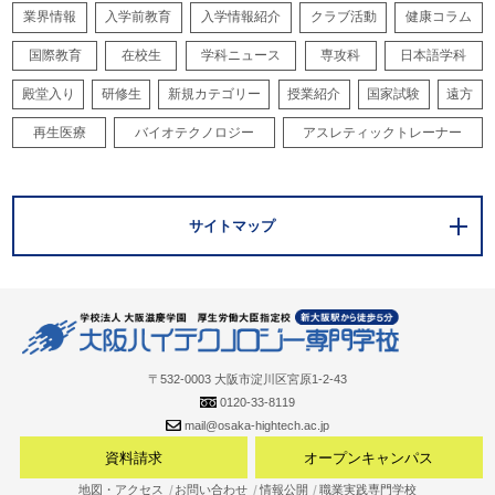
業界情報
入学前教育
入学情報紹介
クラブ活動
健康コラム
国際教育
在校生
学科ニュース
専攻科
日本語学科
殿堂入り
研修生
新規カテゴリー
授業紹介
国家試験
遠方
再生医療
バイオテクノロジー
アスレティックトレーナー
サイトマップ
〒532-0003 大阪市淀川区宮原1-2-43
0120-33-8119
mail@osaka-hightech.ac.jp
資料請求
オープンキャンパス
地図・アクセス
お問い合わせ
情報公開
職業実践専門学校