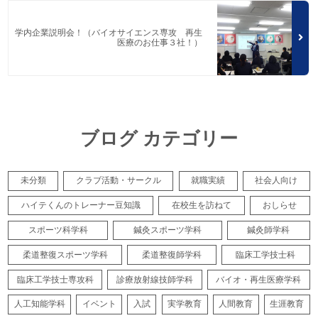
学内企業説明会！（バイオサイエンス専攻 再生
医療のお仕事３社！）
ブログ カテゴリー
未分類
クラブ活動・サークル
就職実績
社会人向け
ハイテくんのトレーナー豆知識
在校生を訪ねて
おしらせ
スポーツ科学科
鍼灸スポーツ学科
鍼灸師学科
柔道整復スポーツ学科
柔道整復師学科
臨床工学技士科
臨床工学技士専攻科
診療放射線技師学科
バイオ・再生医療学科
人工知能学科
イベント
入試
実学教育
人間教育
生涯教育