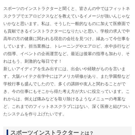
スポーツのインストラクターと聞くと、皆さんの中ではフィットネ
スクラブでエアロビクスなどを教えているイメージが強いんじゃな
いかなと思います。私は、そうした一般的なものに加えて医療面で
も貢献できるインストラクターになりたいと思い、学校の求人で中
高年の方の健康に関われる現在の会社を見つけ、縁あって今仕事を
しています。担当業務は、トレーニングやエアロビ、水中歩行など
の指導、イベントの企画運営など。最近は後輩の指導も加わり、そ
れはもう、刺激的な毎日です！
新しいアイディアを生み出すには、出会いや経験がものを言いま
す。大阪ハイテク在学中にはアメリカ研修があり、また学園祭など
学校行事も盛んでしたので、多くの講師や友人と関わることがで
き、今の仕事にもそこから得た考え方が大いに役立っています。こ
れからは、例えば痛みなどを取り除けるようなメニューの考案な
ど、これまでのフィットネスクラブにはない、深く医療と結びつい
たシステムを作り上げたいです。
スポーツインストラクター
とは？