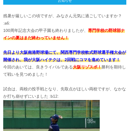
お知らせ
残暑が厳しいこの頃ですが、みなさん元気に過ごしていますか？
:a6:
100周年記念大会の甲子園も終わりましたが、
専門学校の野球部ナ
インの夏はまだ終わっていません！
先日より大阪南港野球場にて、関西専門学校軟式野球選手権大会が
開催され、我が大阪ハイテクは、2回戦にコマを進めています！
今回のあいては、良きライバルである
大阪リゾスポ！
勝利を期待し
て戦いを見つめました！
試合は、両校の投手戦となり、先取点がほしい両校ですが、なかな
か打ち崩せずにいました :b12: