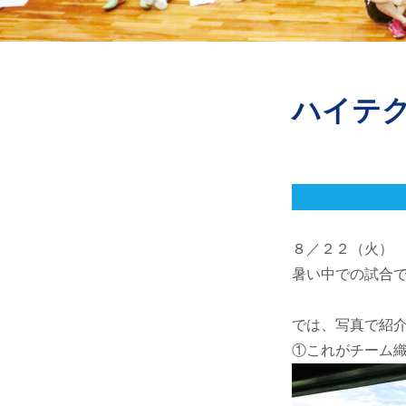
ハイテ
８／２２（火） 
暑い中での試合で
では、写真で紹
①これがチーム織田