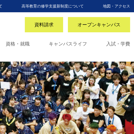
て
高等教育の修学支援新制度について
地図・アクセス
資料請求
オープンキャンパス
資格・就職
キャンパスライフ
入試・学費