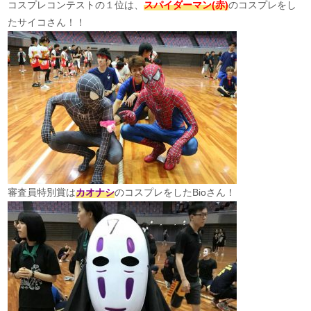
コスプレコンテストの１位は、
スパイダーマン(赤)
のコスプレをし
たサイコさん！！
審査員特別賞は
カオナシ
のコスプレをしたBioさん！