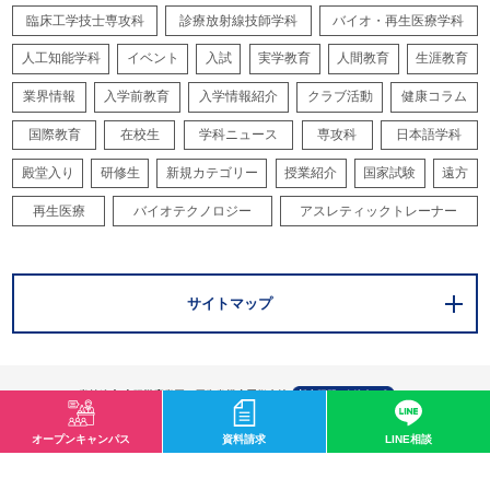
臨床工学技士専攻科
診療放射線技師学科
バイオ・再生医療学科
人工知能学科
イベント
入試
実学教育
人間教育
生涯教育
業界情報
入学前教育
入学情報紹介
クラブ活動
健康コラム
国際教育
在校生
学科ニュース
専攻科
日本語学科
殿堂入り
研修生
新規カテゴリー
授業紹介
国家試験
遠方
再生医療
バイオテクノロジー
アスレティックトレーナー
サイトマップ
オープンキャンパス
資料請求
LINE相談
〒532-0003 大阪市淀川区宮原1-2-43
0120-33-8119