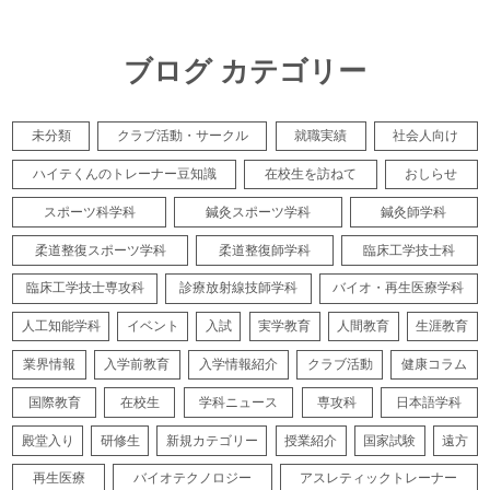
ブログ カテゴリー
未分類
クラブ活動・サークル
就職実績
社会人向け
ハイテくんのトレーナー豆知識
在校生を訪ねて
おしらせ
スポーツ科学科
鍼灸スポーツ学科
鍼灸師学科
柔道整復スポーツ学科
柔道整復師学科
臨床工学技士科
臨床工学技士専攻科
診療放射線技師学科
バイオ・再生医療学科
人工知能学科
イベント
入試
実学教育
人間教育
生涯教育
業界情報
入学前教育
入学情報紹介
クラブ活動
健康コラム
国際教育
在校生
学科ニュース
専攻科
日本語学科
殿堂入り
研修生
新規カテゴリー
授業紹介
国家試験
遠方
再生医療
バイオテクノロジー
アスレティックトレーナー