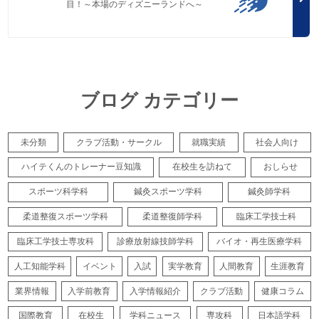
目！～本場のディズニーランドへ～
ブログ カテゴリー
未分類
クラブ活動・サークル
就職実績
社会人向け
ハイテくんのトレーナー豆知識
在校生を訪ねて
おしらせ
スポーツ科学科
鍼灸スポーツ学科
鍼灸師学科
柔道整復スポーツ学科
柔道整復師学科
臨床工学技士科
臨床工学技士専攻科
診療放射線技師学科
バイオ・再生医療学科
人工知能学科
イベント
入試
実学教育
人間教育
生涯教育
業界情報
入学前教育
入学情報紹介
クラブ活動
健康コラム
国際教育
在校生
学科ニュース
専攻科
日本語学科