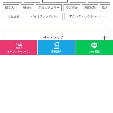
殿堂入り
研修生
新規カテゴリー
授業紹介
国家試験
遠方
再生医療
バイオテクノロジー
アスレティックトレーナー
サイトマップ
オープンキャンパス
資料請求
LINE相談
〒532-0003 大阪市淀川区宮原1-2-43
0120-33-8119
mail@osaka-hightech.ac.jp
資料請求
オープンキャンパス
地図・アクセス
お問い合わせ
情報公開
職業実践専門学校
サイトマップ
プライバシーポリシー
ソーシャルメディアポリシー
特定商取引に関する法律に基づく表記