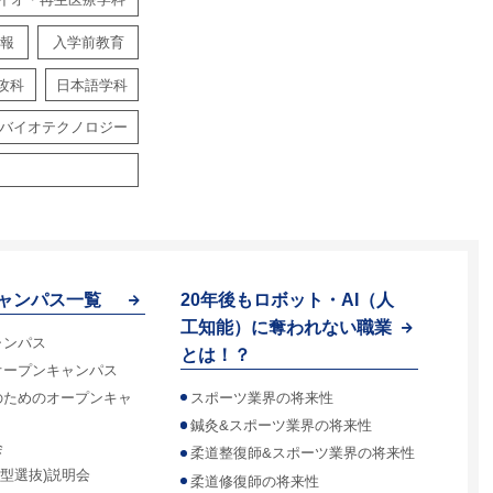
報
入学前教育
攻科
日本語学科
バイオテクノロジー
ャンパス一覧
20年後もロボット・AI（人
工知能）に奪われない職業
ャンパス
とは！？
オープンキャンパス
スポーツ業界の将来性
のためのオープンキャ
鍼灸&スポーツ業界の将来性
会
柔道整復師&スポーツ業界の将来性
合型選抜)説明会
柔道修復師の将来性