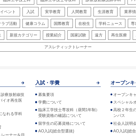
イベント
入試
実学教育
人間教育
生涯教育
業界情
クラブ活動
健康コラム
国際教育
在校生
学科ニュース
専
生
新規カテゴリー
授業紹介
国家試験
遠方
再生医療
アスレティックトレーナー
入試・学費
オープンキ
！診療放射線技
募集要項
オープンキ
バイオ再生医
学費について
スペシャル
臨床工学技士専攻科（昼間1年制）
高校２年生
になれる学科
受験資格の確認について
ンパス
留学生の応募資格について
社会人説明
習
AO入試(総合型選抜)
AO入試(総
トレーナーを目