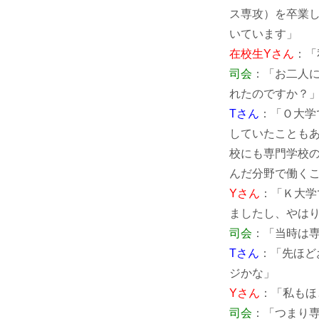
ス専攻）を卒業
いています」
在校生Yさん
：「
司会
：「お二人
れたのですか？
Tさん
：「Ｏ大学
していたことも
校にも専門学校
んだ分野で働く
Yさん
：「Ｋ大学
ましたし、やは
司会
：「当時は
Tさん
：「先ほど
ジかな」
Yさん
：「私もほ
司会
：「つまり