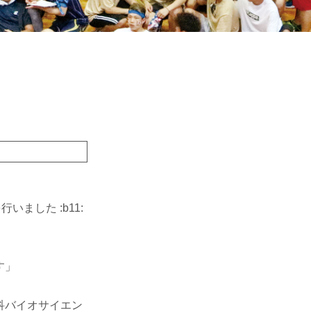
ました :b11:
す」
科バイオサイエン