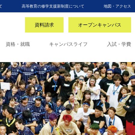
て
高等教育の修学支援新制度について
地図・アクセス
資料請求
オープンキャンパス
資格・就職
キャンパスライフ
入試・学費