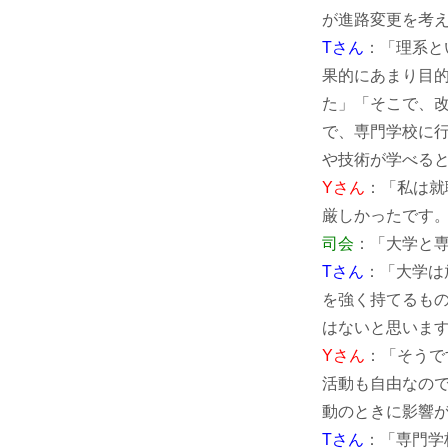
が進路変更を考
Tさん
：「理系と
果的にあまり目
た」「そこで、
で、専門学校に
や技術が学べる
Yさん
：「私は就
厳しかったです
司会
：「大学と
Tさん
：「大学は
を強く持てるも
はないと思いま
Yさん
：「そうで
活動も自由なので
動のときに影響
Tさん
：「専門学