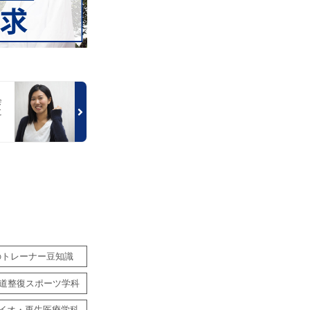
会
に
！
のトレーナー豆知識
道整復スポーツ学科
イオ・再生医療学科