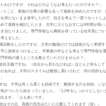
えたわけですが、それはどのようなお考えだったのですか？」
いうこと、家族の仕事の影響も合って進路を決めたのですが、
的を持たないまま進学したので、自立を考えて一度リセットし
改めて進路を検討したとき、大学に入りなおすには4年間が長い
行き当たりました。専門学校なら興味を持っている化学系につ
と考えました」
職活動をしたのですが、大学の勉強だけでは技術がなく希望す
。手に技術をつけること、卒業後の年なども考えて専門学校を
専門学校の違うところを教えていただけませんか？」
放任主義ですね。（自分から言わなければ）ほとんど何もして
のがあれば、大学のスタイルは勉強し易いけれど、何の目的も
す」
すね。大学は良くも悪くも自由です。勉強するのも自由、しな
気がついたら始まっていました」「1,2年をしっかりとしない
が出ます」「人も多いです」
校はその点、高校の先生みたいに心配してくれます（笑）」