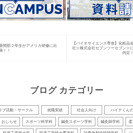
【バイオサイエンス専攻】化粧品
昼間部２年生がアメリカ研修に出
社☆株式会社セブンツーセブン☆
発！！
内定
ブログ カテゴリー
ラブ活動・サークル
就職実績
社会人向け
ハイテくん
おしらせ
スポーツ科学科
鍼灸スポーツ学科
鍼灸師学科
柔
臨床工学技士科
臨床工学技士専攻科
診療放射線技師学科
バ