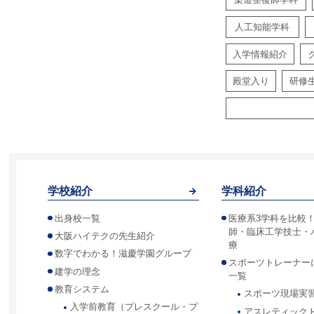
人工知能学科
入学情報紹介
殿堂入り
研修
学校紹介
学科紹介
出身校一覧
医療系3学科を比較
師・臨床工学技士・
大阪ハイテクの先生紹介
療
数字でわかる！滋慶学園グループ
スポーツトレーナー
建学の理念
一覧
教育システム
スポーツ現場実
入学前教育（プレスクール・プ
アスレティック