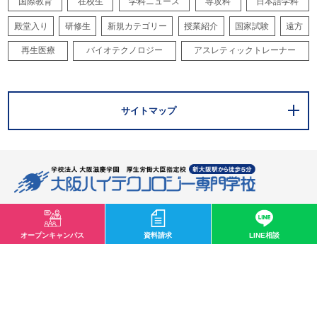
国際教育
在校生
学科ニュース
専攻科
日本語学科
殿堂入り
研修生
新規カテゴリー
授業紹介
国家試験
遠方
再生医療
バイオテクノロジー
アスレティックトレーナー
サイトマップ
〒532-0003 大阪市淀川区宮原1-2-43
0120-33-8119
オープンキャンパス
資料請求
LINE相談
mail@osaka-hightech.ac.jp
資料請求
オープンキャンパス
地図・アクセス
お問い合わせ
情報公開
職業実践専門学校
サイトマップ
プライバシーポリシー
ソーシャルメディアポリシー
特定商取引に関する法律に基づく表記