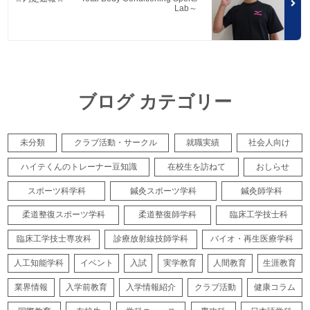
Lab～
ブログ カテゴリー
未分類
クラブ活動・サークル
就職実績
社会人向け
ハイテくんのトレーナー豆知識
在校生を訪ねて
おしらせ
スポーツ科学科
鍼灸スポーツ学科
鍼灸師学科
柔道整復スポーツ学科
柔道整復師学科
臨床工学技士科
臨床工学技士専攻科
診療放射線技師学科
バイオ・再生医療学科
人工知能学科
イベント
入試
実学教育
人間教育
生涯教育
業界情報
入学前教育
入学情報紹介
クラブ活動
健康コラム