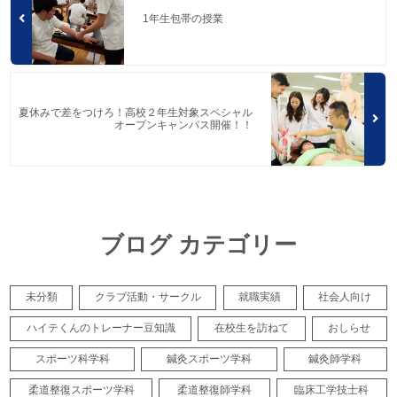
1年生包帯の授業
夏休みで差をつけろ！高校２年生対象スペシャル
オープンキャンパス開催！！
ブログ カテゴリー
未分類
クラブ活動・サークル
就職実績
社会人向け
ハイテくんのトレーナー豆知識
在校生を訪ねて
おしらせ
スポーツ科学科
鍼灸スポーツ学科
鍼灸師学科
柔道整復スポーツ学科
柔道整復師学科
臨床工学技士科