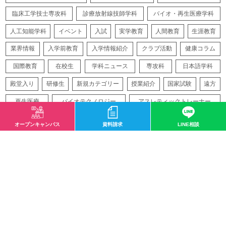
臨床工学技士専攻科
診療放射線技師学科
バイオ・再生医療学科
人工知能学科
イベント
入試
実学教育
人間教育
生涯教育
業界情報
入学前教育
入学情報紹介
クラブ活動
健康コラム
国際教育
在校生
学科ニュース
専攻科
日本語学科
殿堂入り
研修生
新規カテゴリー
授業紹介
国家試験
遠方
再生医療
バイオテクノロジー
アスレティックトレーナー
オープンキャンパス
資料請求
LINE相談
サイトマップ
〒532-0003 大阪市淀川区宮原1-2-43
0120-33-8119