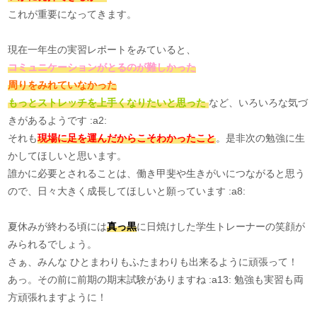
これが重要になってきます。
現在一年生の実習レポートをみていると、
コミュニケーションがとるのが難しかった
周りをみれていなかった
もっとストレッチを上手くなりたいと思った
など、いろいろな気づ
きがあるようです :a2:
それも
現場に足を運んだからこそわかったこと
。是非次の勉強に生
かしてほしいと思います。
誰かに必要とされることは、働き甲斐や生きがいにつながると思う
ので、日々大きく成長してほしいと願っています :a8:
夏休みが終わる頃には
真っ黒
に日焼けした学生トレーナーの笑顔が
みられるでしょう。
さぁ、みんな ひとまわりもふたまわりも出来るように頑張って！
あっ。その前に前期の期末試験がありますね :a13: 勉強も実習も両
方頑張れますように！