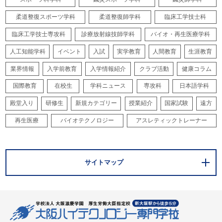
柔道整復スポーツ学科
柔道整復師学科
臨床工学技士科
臨床工学技士専攻科
診療放射線技師学科
バイオ・再生医療学科
人工知能学科
イベント
入試
実学教育
人間教育
生涯教育
業界情報
入学前教育
入学情報紹介
クラブ活動
健康コラム
国際教育
在校生
学科ニュース
専攻科
日本語学科
殿堂入り
研修生
新規カテゴリー
授業紹介
国家試験
遠方
再生医療
バイオテクノロジー
アスレティックトレーナー
サイトマップ