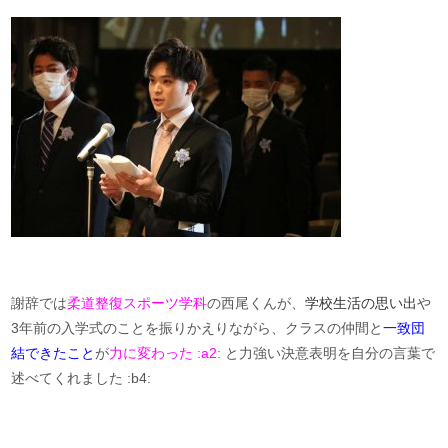
謝辞では
柔道整復スポーツ学科
の西尾くんが、
学校生活の思い出
や
3年前の入学式のことを振りかえりながら、クラスの仲間と
一致団
結できたこと
が
力に変わった :a2:
と力強い決意表明を自分の言葉で
述べてくれました :b4: