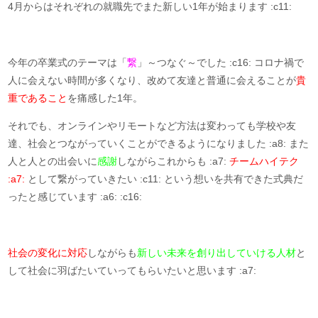
4月からはそれぞれの就職先でまた新しい1年が始まります :c11:
今年の卒業式のテーマは「
繋
」～つなぐ～でした :c16: コロナ禍で
人に会えない時間が多くなり、改めて友達と普通に会えることが
貴
重であること
を痛感した1年。
それでも、オンラインやリモートなど方法は変わっても学校や友
達、社会とつながっていくことができるようになりました :a8: また
人と人との出会いに
感謝
しながらこれからも :a7:
チームハイテク
:a7:
として繋がっていきたい :c11: という想いを共有できた式典だ
ったと感じています :a6: :c16:
社会の変化に対応
しながらも
新しい未来を創り出していける人材
と
して社会に羽ばたいていってもらいたいと思います :a7: