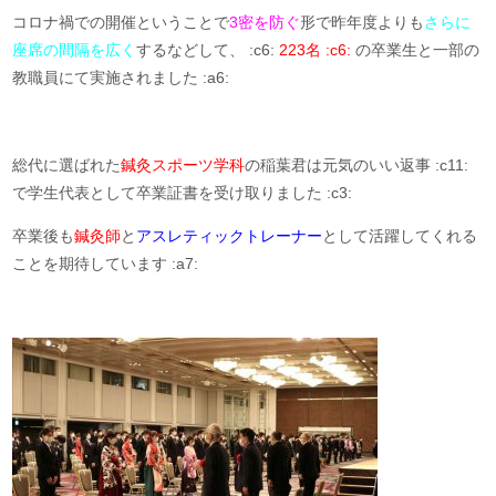
コロナ禍での開催ということで
3密を防ぐ
形で昨年度よりも
さらに
座席の間隔を広く
するなどして、 :c6:
223名 :c6:
の卒業生と一部の
教職員にて実施されました :a6:
総代に選ばれた
鍼灸スポーツ学科
の稲葉君は元気のいい返事 :c11:
で学生代表として卒業証書を受け取りました :c3:
卒業後も
鍼灸師
と
アスレティックトレーナー
として活躍してくれる
ことを期待しています :a7: