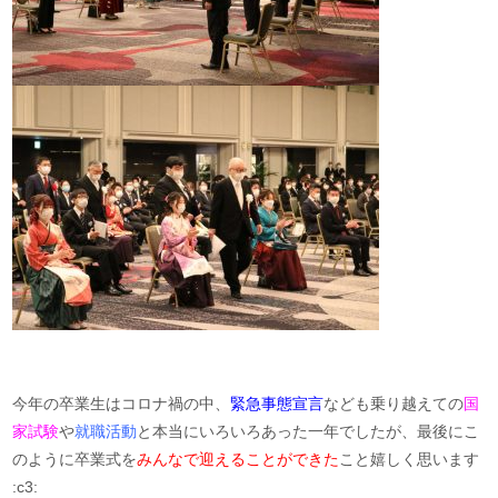
今年の卒業生はコロナ禍の中、
緊急事態宣言
なども乗り越えての
国
家試験
や
就職活動
と本当にいろいろあった一年でしたが、最後にこ
のように卒業式を
みんなで迎えることができた
こと嬉しく思います
:c3: