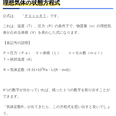
理想気体の状態方程式
公式は、 「
ＰＶ＝ｎＲＴ
」です。
これは、温度（T）、圧力（P）の条件下で、物質量（n）の理想気
体が占める体積（V）を表わした式になります。
【各記号の説明】
Ｐ＝圧力（Ｐａ） Ｖ＝体積（Ｌ） ｎ＝モル数（ｍｏｌ）
Ｔ＝絶対温度（K）
3
Ｒ＝気体定数（8.31×10
Pa・L/(K・mol)）
4つの数字が分かっていれば、残った１つの数字を割り出すことが
できます。
「気体定数R」が出てきたら、この方程式を思い出すと良いでしょ
う。