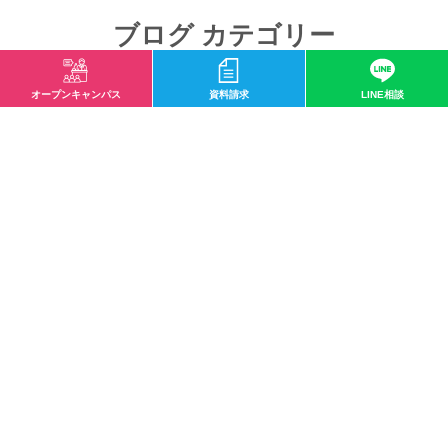
ブログ カテゴリー
未分類
クラブ活動・サークル
就職実績
社会人向け
オープンキャンパス
資料請求
LINE相談
ハイテくんのトレーナー豆知識
在校生を訪ねて
おしらせ
スポーツ科学科
鍼灸スポーツ学科
鍼灸師学科
柔道整復スポーツ学科
柔道整復師学科
臨床工学技士科
臨床工学技士専攻科
診療放射線技師学科
バイオ・再生医療学科
人工知能学科
イベント
入試
実学教育
人間教育
生涯教育
業界情報
入学前教育
入学情報紹介
クラブ活動
健康コラム
国際教育
在校生
学科ニュース
専攻科
日本語学科
殿堂入り
研修生
新規カテゴリー
授業紹介
国家試験
遠方
再生医療
バイオテクノロジー
アスレティックトレーナー