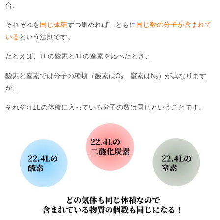
合、
それぞれを
同じ体積
ずつ集めれば、ともに
同じ数の分子が含まれて
いる
という法則です。
たとえば、
1Lの酸素と1Lの窒素を比べたとき、
酸素と窒素では分子の種類（酸素はO₂、窒素はN₂）が異なります
が、
それぞれ1Lの体積に入っている分子の数は同じ
ということです。