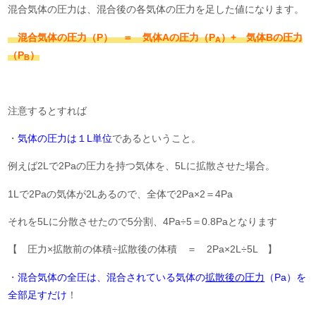
混合気体の圧力は、混合後の各気体の圧力を足した値になります。
混合気体の圧力（P） ＝ 気体Aの圧力（P
）+ 気体Bの圧力
A
（P
）
B
注意するとすれば
・
気体の圧力は１L単位
であるということ。
例えば2Lで2Paの圧力を持つ気体を、5Lに拡散させた場合。
1Lで2Paの気体が2Lあるので、全体で2Pa×2＝4Pa
それを5Lに分散させたので5分割、4Pa÷5＝0.8Paとなります
【 圧力×拡散前の体積÷拡散後の体積 ＝ 2Pa×2L÷5L 】
・
混合気体の全圧は、混合されている気体の
拡散後の圧力
（Pa）を
全部足すだけ
！