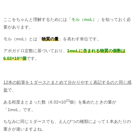
ここをちゃんと理解するためには「
モル（moL）
」を知っておく必
要があります。
モル（moL）とは「
物質の量
」を表わす単位です。
アボガドロ定数に基づいており、
1moLに含まれる物質の個数は
6.02×10²³個
です。
12本の鉛筆を１ダースとまとめて分かりやすく表記するのと同じ感
覚
で、
23
ある程度まとまった数（6.02×10
個）を集めたときの量が
「1moL」です。
ちなみに同じ１ダースでも、えんぴつの種類によって１本あたりの
重さが違いますよね。