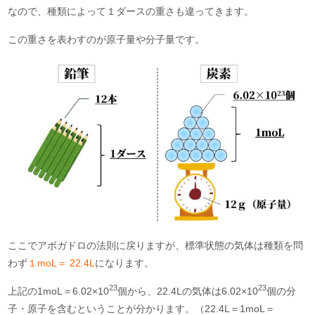
なので、種類によって１ダースの重さも違ってきます。
この重さを表わすのが原子量や分子量です。
ここでアボガドロの法則に戻りますが、標準状態の気体は種類を問
わず
１moL＝ 22.4L
になります。
23
23
上記の1moL＝6.02×10
個から、22.4Lの気体は6.02×10
個の分
子・原子を含むということが分かります。（22.4L＝1moL＝