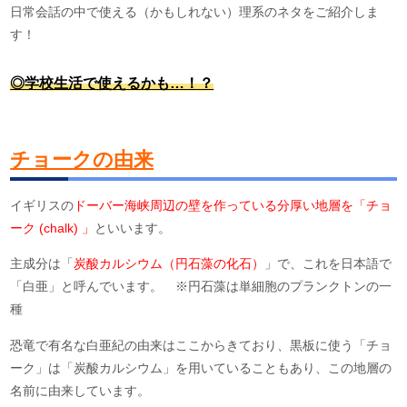
日常会話の中で使える（かもしれない）理系のネタをご紹介しま
す！
◎学校生活で使えるかも…！？
チョークの由来
イギリスの
ドーバー海峡周辺の壁を作っている分厚い地層を「チョ
ーク (chalk) 」
といいます。
主成分は「
炭酸カルシウム（円石藻の化石）
」で、これを日本語で
「白亜」と呼んでいます。 ※円石藻は単細胞のプランクトンの一
種
恐竜で有名な白亜紀の由来はここからきており、黒板に使う「チョ
ーク」は「炭酸カルシウム」を用いていることもあり、この地層の
名前に由来しています。