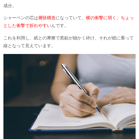
成分。
シャーペンの芯は
層状構造
になっていて、
横の衝撃に弱く、ちょっ
とした衝撃で折れやすい
んです。
これを利用し、紙との摩擦で黒鉛が細かく砕け、それが紙に乗って
線となって見えています。