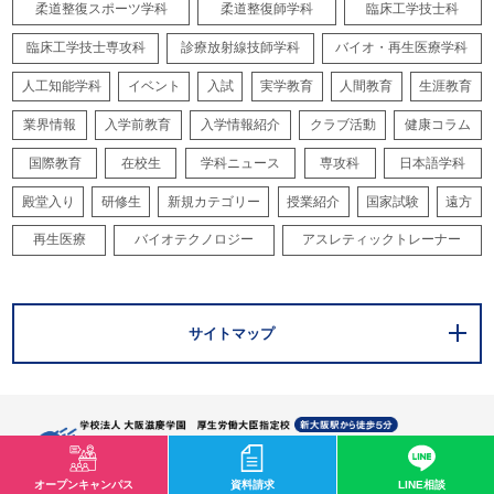
柔道整復スポーツ学科
柔道整復師学科
臨床工学技士科
臨床工学技士専攻科
診療放射線技師学科
バイオ・再生医療学科
人工知能学科
イベント
入試
実学教育
人間教育
生涯教育
業界情報
入学前教育
入学情報紹介
クラブ活動
健康コラム
国際教育
在校生
学科ニュース
専攻科
日本語学科
殿堂入り
研修生
新規カテゴリー
授業紹介
国家試験
遠方
再生医療
バイオテクノロジー
アスレティックトレーナー
サイトマップ
オープンキャンパス
資料請求
LINE相談
〒532-0003 大阪市淀川区宮原1-2-43