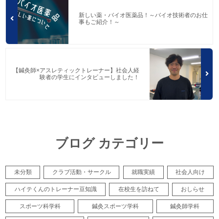
新しい薬・バイオ医薬品！～バイオ技術者のお仕
事もご紹介！～
【鍼灸師×アスレティックトレーナー】社会人経
験者の学生にインタビューしました！
ブログ カテゴリー
未分類
クラブ活動・サークル
就職実績
社会人向け
ハイテくんのトレーナー豆知識
在校生を訪ねて
おしらせ
スポーツ科学科
鍼灸スポーツ学科
鍼灸師学科