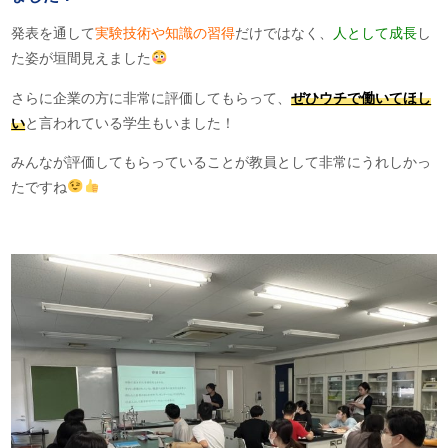
発表を通して
実験技術や知識の習得
だけではなく、
人として成長
し
た姿が垣間見えました
さらに企業の方に非常に評価してもらって、
ぜひウチで働いて
ほし
い
と言われている学生もいました！
みんなが評価してもらっていることが教員として非常にうれしかっ
たですね