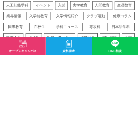
人工知能学科
イベント
入試
実学教育
人間教育
生涯教育
業界情報
入学前教育
入学情報紹介
クラブ活動
健康コラム
国際教育
在校生
学科ニュース
専攻科
日本語学科
殿堂入り
研修生
新規カテゴリー
授業紹介
国家試験
遠方
再生医療
バイオテクノロジー
アスレティックトレーナー
オープンキャンパス
資料請求
LINE相談
サイトマップ
〒532-0003 大阪市淀川区宮原1-2-43
0120-33-8119
mail@osaka-hightech.ac.jp