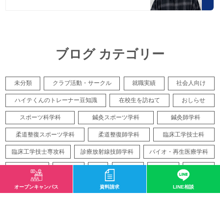
ブログ カテゴリー
未分類
クラブ活動・サークル
就職実績
社会人向け
ハイテくんのトレーナー豆知識
在校生を訪ねて
おしらせ
スポーツ科学科
鍼灸スポーツ学科
鍼灸師学科
柔道整復スポーツ学科
柔道整復師学科
臨床工学技士科
臨床工学技士専攻科
診療放射線技師学科
バイオ・再生医療学科
人工知能学科
イベント
入試
実学教育
人間教育
生涯教育
業界情報
入学前教育
入学情報紹介
クラブ活動
健康コラム
オープンキャンパス
資料請求
LINE相談
国際教育
在校生
学科ニュース
専攻科
日本語学科
殿堂入り
研修生
新規カテゴリー
授業紹介
国家試験
遠方