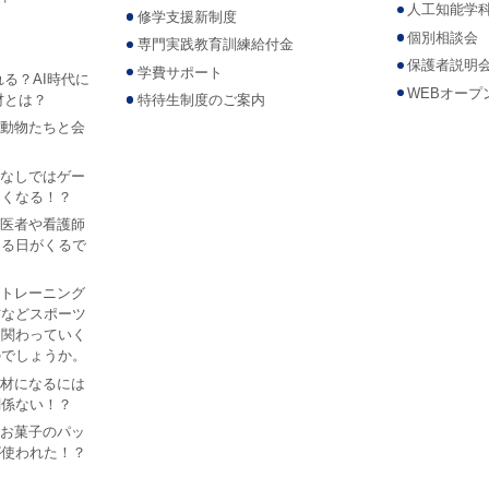
人工知能学
修学支援新制度
個別相談会
専門実践教育訓練給付金
保護者説明
学費サポート
れる？AI時代に
WEBオープ
材とは？
特待生制度のご案内
Iで動物たちと会
？
AIなしではゲー
なくなる！？
Iが医者や看護師
なる日がくるで
ツ トレーニング
防などスポーツ
は関わっていく
のでしょうか。
I人材になるには
関係ない！？
あるお菓子のパッ
が使われた！？