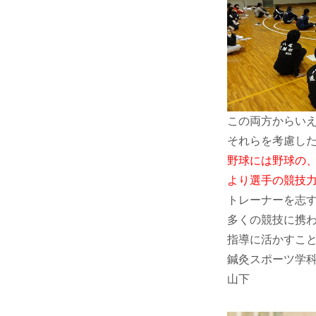
この両方からい
それらを考慮し
野球には野球の
より選手の競技力
トレーナーを志
多くの競技に携
指導に活かすこと
鍼灸スポーツ学
山下