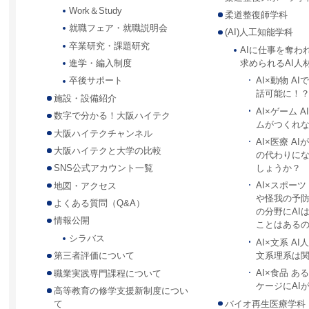
Work＆Study
柔道整復師学科
就職フェア・就職説明会
(AI)人工知能学科
卒業研究・課題研究
AIに仕事を奪わ
求められるAI人
進学・編入制度
AI×動物 A
卒後サポート
話可能に！
施設・設備紹介
AI×ゲーム 
数字で分かる！大阪ハイテク
ムがつくれ
大阪ハイテクチャンネル
AI×医療 A
大阪ハイテクと大学の比較
の代わりに
しょうか？
SNS公式アカウント一覧
AI×スポー
地図・アクセス
や怪我の予
よくある質問（Q&A）
の分野にAI
情報公開
ことはある
シラバス
AI×文系 A
文系理系は
第三者評価について
AI×食品 
職業実践専門課程について
ケージにAI
高等教育の修学支援新制度につい
バイオ再生医療学科
て