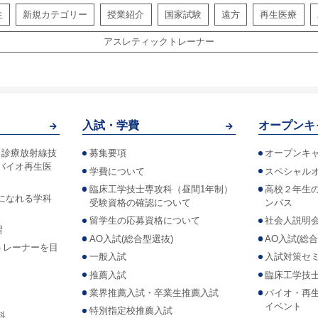
生
新規カテゴリー
授業紹介
国家試験
遠方
再生医療
アスレティックトレーナー
入試・学費
オープンキ
！診療放射線技
募集要項
オープンキ
バイオ再生医
学費について
スペシャル
臨床工学技士専攻科（昼間1年制）
高校２年生
になれる学科
受験資格の確認について
ンパス
留学生の応募資格について
社会人説明
習
AO入試(総合型選抜)
AO入試(総
トレーナーを目
一般入試
入試対策セ
推薦入試
臨床工学技
業界推薦入試・卒業生推薦入試
バイオ・再
イベント
特別指定校推薦入試
科