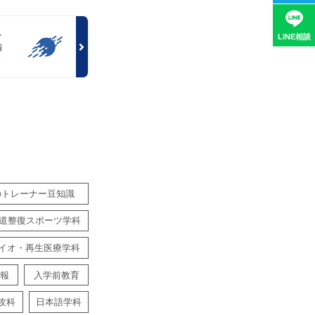
ー
LINE相談
編
～
のトレーナー豆知識
道整復スポーツ学科
イオ・再生医療学科
報
入学前教育
攻科
日本語学科