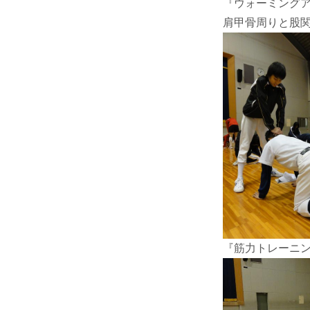
『ウォーミング
肩甲骨周りと股
『筋力トレーニ