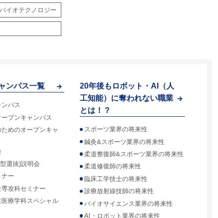
バイオテクノロジー
ャンパス一覧
20年後もロボット・AI（人
工知能）に奪われない職業
ャンパス
とは！？
オープンキャンパス
スポーツ業界の将来性
のためのオープンキャ
鍼灸&スポーツ業界の将来性
会
柔道整復師&スポーツ業界の将来性
合型選抜)説明会
柔道修復師の将来性
ミナー
臨床工学技士の将来性
士専攻科セミナー
診療放射線技師の将来性
生医療学科スペシャル
バイオサイエンス業界の将来性
AI・ロボット業界の将来性