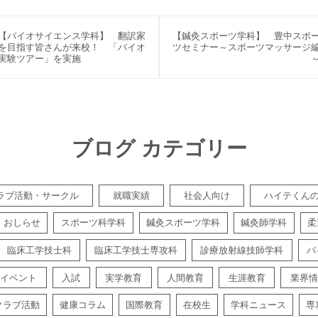
【バイオサイエンス学科】 翻訳家
【鍼灸スポーツ学科】 豊中スポ
を目指す皆さんが来校！ 「バイオ
ツセミナー～スポーツマッサージ
実験ツアー」を実施
ブログ カテゴリー
ラブ活動・サークル
就職実績
社会人向け
ハイテくん
おしらせ
スポーツ科学科
鍼灸スポーツ学科
鍼灸師学科
柔
臨床工学技士科
臨床工学技士専攻科
診療放射線技師学科
バ
イベント
入試
実学教育
人間教育
生涯教育
業界情
クラブ活動
健康コラム
国際教育
在校生
学科ニュース
専