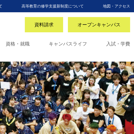
て
高等教育の修学支援新制度について
地図・アクセス
資料請求
オープンキャンパス
資格・就職
キャンパスライフ
入試・学費