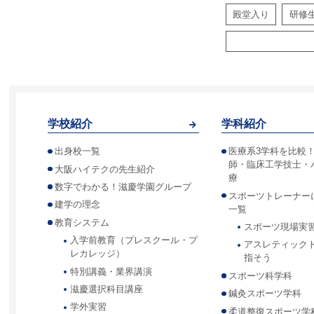
殿堂入り
研修
学校紹介
学科紹介
出身校一覧
医療系3学科を比較
師・臨床工学技士・
大阪ハイテクの先生紹介
療
数字でわかる！滋慶学園グループ
スポーツトレーナー
建学の理念
一覧
教育システム
スポーツ現場実
入学前教育（プレスクール・プ
アスレティック
レカレッジ）
指そう
特別講義・業界講演
スポーツ科学科
滋慶選択科目講座
鍼灸スポーツ学科
学外実習
柔道整復スポーツ学