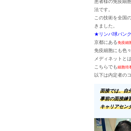
患者様の免疫細
法です。
この技術を全国
きました。
★リンパ球バン
京都にある
免疫細
免疫細胞にも色
メディネットと
こちらでも
細胞培
以下は内定者のコメ
面接では、自
事前の面接練
キャリアセン