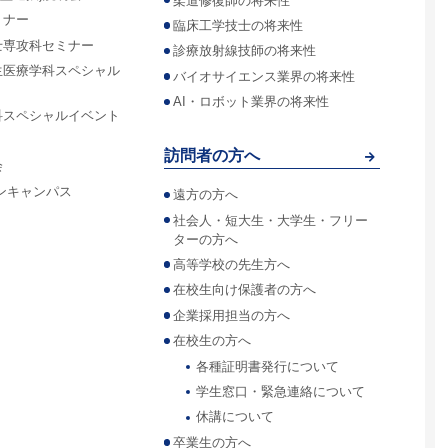
柔道修復師の将来性
ミナー
臨床工学技士の将来性
士専攻科セミナー
診療放射線技師の将来性
生医療学科スペシャル
バイオサイエンス業界の将来性
AI・ロボット業界の将来性
科スペシャルイベント
訪問者の方へ
会
ンキャンパス
遠方の方へ
社会人・短大生・大学生・フリー
ターの方へ
高等学校の先生方へ
在校生向け保護者の方へ
企業採用担当の方へ
在校生の方へ
各種証明書発行について
学生窓口・緊急連絡について
休講について
卒業生の方へ