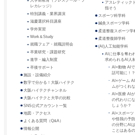
入学前教育（プレスクール・プ
アスレティック
レカレッジ）
指そう
特別講義・業界講演
スポーツ科学科
滋慶選択科目講座
鍼灸スポーツ学科
学外実習
柔道整復スポーツ学
Work＆Study
柔道整復師学科
就職フェア・就職説明会
(AI)人工知能学科
卒業研究・課題研究
AIに仕事を奪わ
求められるAI人
進学・編入制度
AI×動物 A
卒後サポート
話可能に！
施設・設備紹介
AI×ゲーム 
数字で分かる！大阪ハイテク
ムがつくれ
大阪ハイテクチャンネル
AI×医療 A
大阪ハイテクと大学の比較
の代わりに
しょうか？
SNS公式アカウント一覧
AI×スポー
地図・アクセス
や怪我の予
よくある質問（Q&A）
の分野にAI
情報公開
ことはある