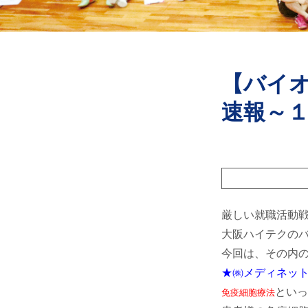
【バイ
速報～
厳しい就職活動
大阪ハイテクの
今回は、その内の３
★㈱メディネッ
といっ
免疫細胞療法