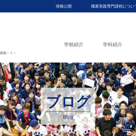
情報公開
職業実践専門課程につい
学校紹介
学科紹介
速報～１～
ブログ
Blog