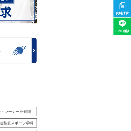
資料請求
LINE相談
泳
に
！
のトレーナー豆知識
道整復スポーツ学科