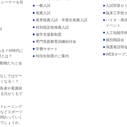
トレーナーを目
一般入試
入試対策セ
推薦入試
臨床工学技
業界推薦入試・卒業生推薦入試
バイオ・再
イベント
特別指定校推薦入試
科
人工知能学
修学支援新制度
個別相談会
専門実践教育訓練給付金
保護者説明
学費サポート
れる？AI時代に
WEBオープ
材とは？
特待生制度のご案内
Iで動物たちと会
？
AIなしではゲー
なくなる！？
Iが医者や看護師
なる日がくるで
ツ トレーニング
防などスポーツ
は関わっていく
のでしょうか。