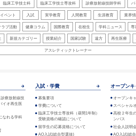
臨床工学技士科
臨床工学技士専攻科
診療放射線技師学科
バ
イベント
入試
実学教育
人間教育
生涯教育
業界情
クラブ活動
健康コラム
国際教育
在校生
学科ニュース
専
生
新規カテゴリー
授業紹介
国家試験
遠方
再生医療
アスレティックトレーナー
入試・学費
オープンキ
！診療放射線技
募集要項
オープンキ
バイオ再生医
学費について
スペシャル
臨床工学技士専攻科（昼間1年制）
高校２年生
になれる学科
受験資格の確認について
ンパス
留学生の応募資格について
社会人説明
習
AO入試(総合型選抜)
AO入試(総