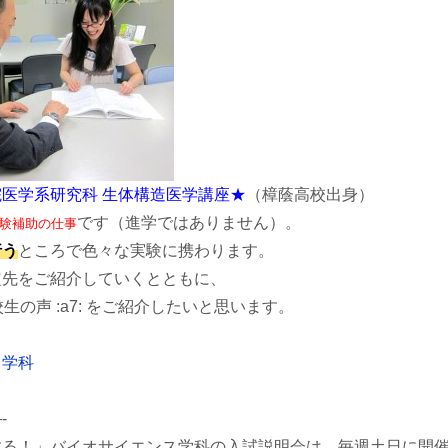
医学系研究科 生体構造医学講座★
（樟蔭高校出身）
です（進学ではありません）。
験補助の仕事
行う
ところで色々な実験に携わります。
定先をご紹介していくとともに、
在校生の声 :a7: をご紹介したいと思います。
ス学科
-
する！」バイオサイエンス学科の入試説明会は、毎週土日に開