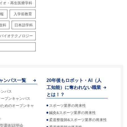
イオ・再生医療学科
報
入学前教育
攻科
日本語学科
バイオテクノロジー
ャンパス一覧
20年後もロボット・AI（人
工知能）に奪われない職業
ャンパス
とは！？
オープンキャンパス
スポーツ業界の将来性
のためのオープンキャ
鍼灸&スポーツ業界の将来性
会
柔道整復師&スポーツ業界の将来性
合型選抜)説明会