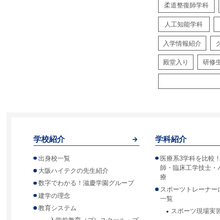
柔道整復師学科
人工知能学科
入学情報紹介
殿堂入り
研修
学校紹介
学科紹介
出身校一覧
医療系3学科を比較
師・臨床工学技士・
大阪ハイテクの先生紹介
療
数字でわかる！滋慶学園グループ
スポーツトレーナー
建学の理念
一覧
教育システム
スポーツ現場実