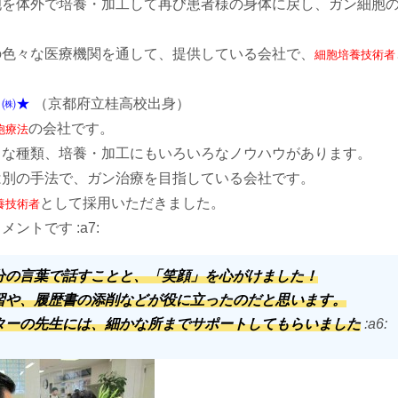
胞を体外で培養・加工して再び患者様の身体に戻し、ガン細胞
の色々な医療機関を通して、提供している会社で、
細胞培養技術者
ク㈱★
（京都府立桂高校出身）
の会社です。
胞療法
々な種類、培養・加工にもいろいろなノウハウがあります。
は別の手法で、ガン治療を目指している会社です。
として採用いただきました。
養技術者
ントです :a7:
分の言葉で話すことと、「笑顔」を心がけました！
習や、履歴書の添削などが役に立ったのだと思います。
ターの先生には、細かな所までサポートしてもらいました
:a6: