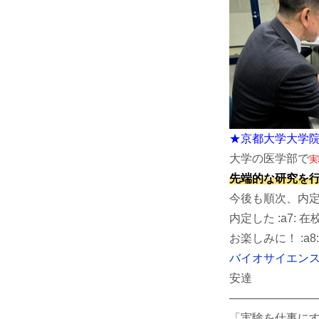
★京都大学大学院
大学の医学部で
実
先端的な研究を
今後も順次、内
内定した :a7: 
お楽しみに！ :a8:
バイオサイエン
安達
————————
「実験を仕事に