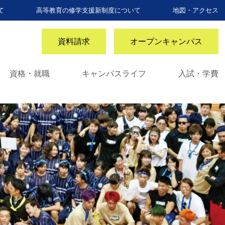
て
高等教育の修学支援新制度について
地図・アクセス
資料請求
オープンキャンパス
資格・就職
キャンパスライフ
入試・学費