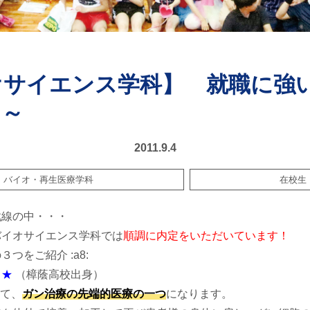
オサイエンス学科】 就職に強
１～
2011.9.4
バイオ・再生医療学科
在校生
戦線の中・・・
バイオサイエンス学科では
順調に内定をいただいています！
つをご紹介 :a8:
ト★
（樟蔭高校出身）
て、
ガン治療の先端的医療の一つ
になります。