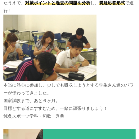
たうえで、
対策ポイントと過去の問題を分析
し、
質疑応答形式
で進
行！
本当に熱心に参加し、少しでも吸収しようとする学生さん達のパワ
ーが伝わってきました。
国家試験まで、あと６ヶ月。
目標とする道にすすむため、一緒に頑張りましょう！
鍼灸スポーツ学科・和歌 秀典