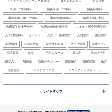
ハイテくんのトレーナー豆知識
在校生を訪ねて
おしらせ
スポーツ科学科
鍼灸スポーツ学科
鍼灸師学科
柔道整復スポーツ学科
柔道整復師学科
臨床工学技士科
臨床工学技士専攻科
診療放射線技師学科
バイオ・再生医療学科
人工知能学科
イベント
入試
実学教育
人間教育
生涯教育
業界情報
入学前教育
入学情報紹介
クラブ活動
健康コラム
国際教育
在校生
学科ニュース
専攻科
日本語学科
殿堂入り
研修生
新規カテゴリー
授業紹介
国家試験
遠方
再生医療
バイオテクノロジー
アスレティックトレーナー
サイトマップ