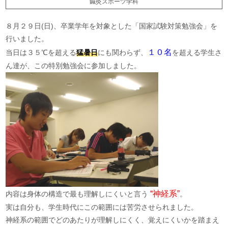
鍼灸スポーツ学科
８月２９日(日)、卒業学年を対象とした「国家試験対策勉強会」を
行いました。
１０名
当日は３５℃を超える
猛暑日
にも関わらず、
を超える学生さ
ん達が、この特別勉強会に参加しました。
“神経系”
内容は身体の構造で最も理解しにくいと言う
。
実は自分も、学生時代にこの範囲には苦労させられました。
神経系の範囲でどのあたりが理解しにくく、覚えにくいかを踏まえ