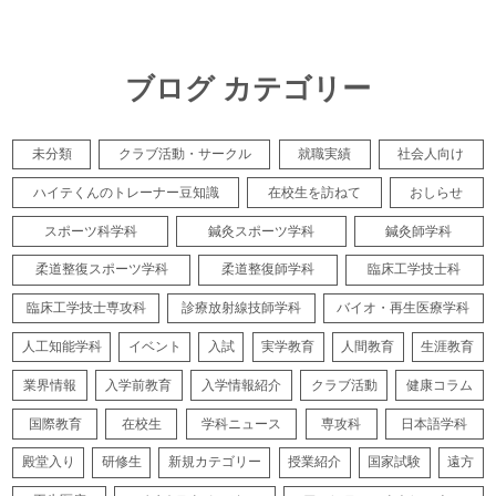
ブログ カテゴリー
未分類
クラブ活動・サークル
就職実績
社会人向け
ハイテくんのトレーナー豆知識
在校生を訪ねて
おしらせ
スポーツ科学科
鍼灸スポーツ学科
鍼灸師学科
柔道整復スポーツ学科
柔道整復師学科
臨床工学技士科
臨床工学技士専攻科
診療放射線技師学科
バイオ・再生医療学科
人工知能学科
イベント
入試
実学教育
人間教育
生涯教育
業界情報
入学前教育
入学情報紹介
クラブ活動
健康コラム
国際教育
在校生
学科ニュース
専攻科
日本語学科
殿堂入り
研修生
新規カテゴリー
授業紹介
国家試験
遠方