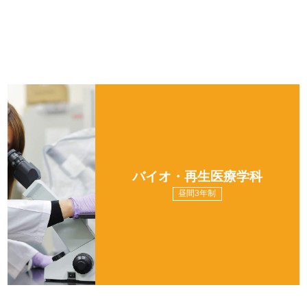
バイオ・再生医療学科
昼間3年制