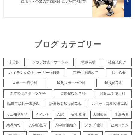
ロボット企業のプロ講師による特別授業
ブログ カテゴリー
未分類
クラブ活動・サークル
就職実績
社会人向け
ハイテくんのトレーナー豆知識
在校生を訪ねて
おしらせ
スポーツ科学科
鍼灸スポーツ学科
鍼灸師学科
柔道整復スポーツ学科
柔道整復師学科
臨床工学技士科
臨床工学技士専攻科
診療放射線技師学科
バイオ・再生医療学科
人工知能学科
イベント
入試
実学教育
人間教育
生涯教育
業界情報
入学前教育
入学情報紹介
クラブ活動
健康コラム