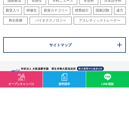
国際教育
在校生
学科ニュース
専攻科
日本語学科
殿堂入り
研修生
新規カテゴリー
授業紹介
国家試験
遠方
再生医療
バイオテクノロジー
アスレティックトレーナー
サイトマップ
オープンキャンパス
資料請求
LINE相談
〒532-0003 大阪市淀川区宮原1-2-43
0120-33-8119
mail@osaka-hightech.ac.jp
資料請求
オープンキャンパス
地図・アクセス
お問い合わせ
情報公開
職業実践専門学校
サイトマップ
プライバシーポリシー
ソーシャルメディアポリシー
特定商取引に関する法律に基づく表記