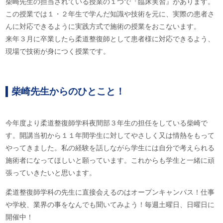
柴崎先生の担当されている授業の１つで『臨床実習』があります。
この授業では１・２年生で学んだ知識や技術を元に、実際の患者さ
んに対応できるように実践方式で施術の授業をおこないます。
来年３月に卒業したら柔道整復師として患者様に対応できるよう、
現場で技術が身につく授業です。
柴崎先生からのひとこと！
今年度より柔道整復師学科夜間部３年生の担任をしている柴崎で
す。開講当初から１１年間学生に対してやさしく又は情熱をもって
やってきました。私の経験を話しながら学生には自分で考えられる
施術者になってほしいと願っています。これからも学生と一緒に頑
張っていきたいと思います。
柔道整復師学科の先生に直接会えるのはオープンキャンパス！仕事
や学校、業界の事をなんでも聞いてみよう！毎週土曜日、日曜日に
開催中！