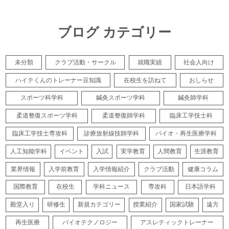
ブログ カテゴリー
未分類
クラブ活動・サークル
就職実績
社会人向け
ハイテくんのトレーナー豆知識
在校生を訪ねて
おしらせ
スポーツ科学科
鍼灸スポーツ学科
鍼灸師学科
柔道整復スポーツ学科
柔道整復師学科
臨床工学技士科
臨床工学技士専攻科
診療放射線技師学科
バイオ・再生医療学科
人工知能学科
イベント
入試
実学教育
人間教育
生涯教育
業界情報
入学前教育
入学情報紹介
クラブ活動
健康コラム
国際教育
在校生
学科ニュース
専攻科
日本語学科
殿堂入り
研修生
新規カテゴリー
授業紹介
国家試験
遠方
再生医療
バイオテクノロジー
アスレティックトレーナー