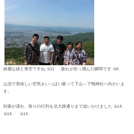
綺麗な緑と青空ですね :b11: 疲れが吹っ飛んだ瞬間です :b8:
山頂で美味しい空気をいっぱい吸って下山～下鴨神社へ向かいま
す。
到着が遅れ、祭りの行列を北大路通りまで追いかけました :b14:
:b14: :b14: