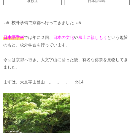
在校生
日本語学科
:a5: 校外学習で京都へ行ってきました :a5:
日本語学科
では年に２回、
日本の文化
や
風土に親しもう
という趣旨
のもと、校外学習を行っています。
今回は京都へ行き、大文字山に登った後、有名な葵祭を見物してき
ました。
まずは、大文字山登山 。 。 。 :b14: