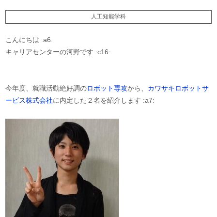
人工知能学科
こんにちは :a6:
キャリアセンターの河野です :c16:
今年度、就職活動絶好調の
ロボット専攻
から、
カワサキロボットサ
ービス株式会社
に内定した２名を紹介します :a7: