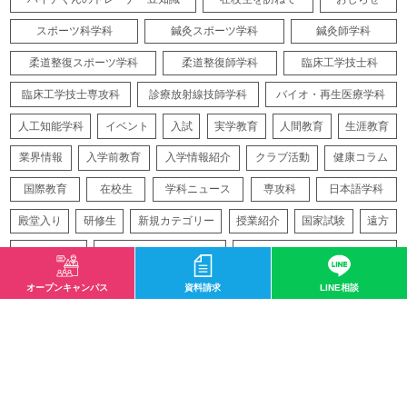
スポーツ科学科
鍼灸スポーツ学科
鍼灸師学科
柔道整復スポーツ学科
柔道整復師学科
臨床工学技士科
臨床工学技士専攻科
診療放射線技師学科
バイオ・再生医療学科
人工知能学科
イベント
入試
実学教育
人間教育
生涯教育
業界情報
入学前教育
入学情報紹介
クラブ活動
健康コラム
国際教育
在校生
学科ニュース
専攻科
日本語学科
殿堂入り
研修生
新規カテゴリー
授業紹介
国家試験
遠方
再生医療
バイオテクノロジー
アスレティックトレーナー
オープンキャンパス
資料請求
LINE相談
サイトマップ