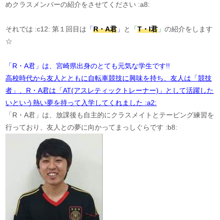
めクラスメンバーの紹介をさせてください :a8:
それでは :c12: 第１回目は
「
R
・
A
君
」
と
「
T
・
I
君
」
の紹介をします
☆
「R・A君」は、宮崎県出身のとても元気な学生です!!
高校時代から友人とともに自転車競技に興味を持ち、友人は「競技
者」、R・A君は「AT(アスレティックトレーナー)」として活躍した
いという熱い夢を持って入学してくれました :a2:
「R・A君」は、放課後も自主的にクラスメイトとテーピング練習を
行っており、友人との夢に向かってまっしぐらです :b8: