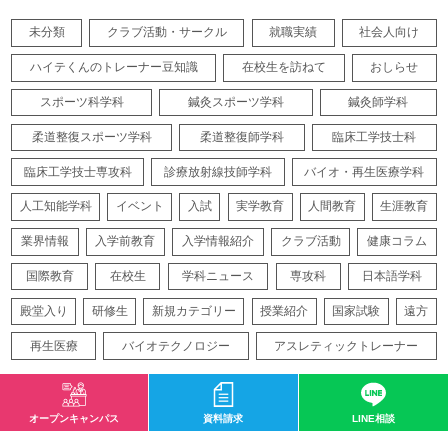
未分類
クラブ活動・サークル
就職実績
社会人向け
ハイテくんのトレーナー豆知識
在校生を訪ねて
おしらせ
スポーツ科学科
鍼灸スポーツ学科
鍼灸師学科
柔道整復スポーツ学科
柔道整復師学科
臨床工学技士科
臨床工学技士専攻科
診療放射線技師学科
バイオ・再生医療学科
人工知能学科
イベント
入試
実学教育
人間教育
生涯教育
業界情報
入学前教育
入学情報紹介
クラブ活動
健康コラム
国際教育
在校生
学科ニュース
専攻科
日本語学科
殿堂入り
研修生
新規カテゴリー
授業紹介
国家試験
遠方
再生医療
バイオテクノロジー
アスレティックトレーナー
オープンキャンパス
資料請求
LINE相談
サイトマップ