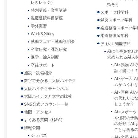
レカレッジ）
指そう
特別講義・業界講演
スポーツ科学科
滋慶選択科目講座
鍼灸スポーツ学科
学外実習
柔道整復スポーツ学
Work＆Study
柔道整復師学科
就職フェア・就職説明会
(AI)人工知能学科
卒業研究・課題研究
AIに仕事を奪わ
求められるAI人
進学・編入制度
AI×動物 A
卒後サポート
話可能に！
施設・設備紹介
AI×ゲーム 
数字で分かる！大阪ハイテク
ムがつくれ
大阪ハイテクチャンネル
AI×医療 A
大阪ハイテクと大学の比較
の代わりに
しょうか？
SNS公式アカウント一覧
AI×スポー
地図・アクセス
や怪我の予
よくある質問（Q&A）
の分野にAI
情報公開
ことはある
シラバス
AI×文系 A