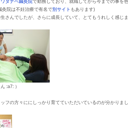
る
ワタナベ鍼灸院
で勤務しており、就職してから今までの事を
鍼灸院は不妊治療で有名で
別サイト
もあります)
生さんでしたが、さらに成長していて、とてもうれしく感じました
:a7: ）
ッフの方々ににしっかり育てていただいているのが分かりました :