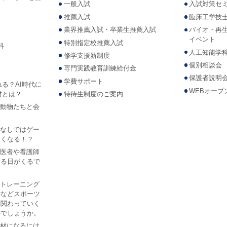
一般入試
入試対策セ
推薦入試
臨床工学技
業界推薦入試・卒業生推薦入試
バイオ・再
イベント
特別指定校推薦入試
科
人工知能学
修学支援新制度
個別相談会
専門実践教育訓練給付金
保護者説明
学費サポート
れる？AI時代に
WEBオープ
材とは？
特待生制度のご案内
Iで動物たちと会
？
AIなしではゲー
なくなる！？
Iが医者や看護師
なる日がくるで
ツ トレーニング
防などスポーツ
は関わっていく
のでしょうか。
I人材になるには