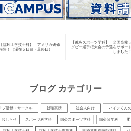
【鍼灸スポーツ学科】 全国高校
【臨床工学技士科】 アメリカ研修
グビー選手権大会の予選をサポー
報告！（滞在５日目・最終日）
しました
ブログ カテゴリー
ラブ活動・サークル
就職実績
社会人向け
ハイテくん
おしらせ
スポーツ科学科
鍼灸スポーツ学科
鍼灸師学科
柔
臨床工学技士科
臨床工学技士専攻科
診療放射線技師学科
バ