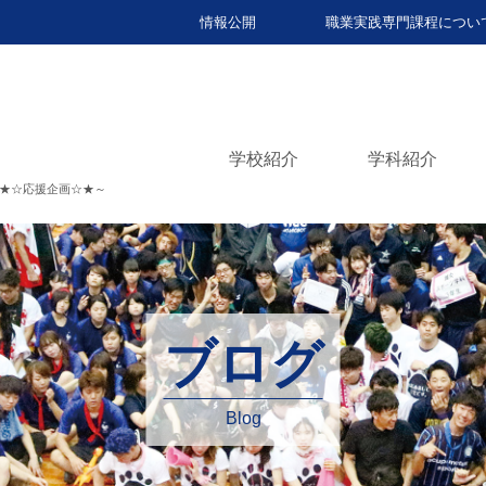
情報公開
職業実践専門課程につい
学校紹介
学科紹介
★☆応援企画☆★～
ブログ
Blog