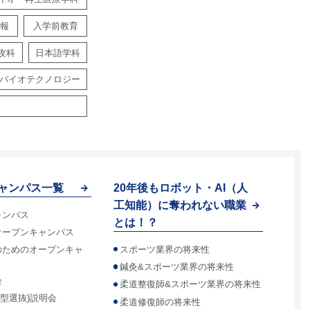
報
入学前教育
攻科
日本語学科
バイオテクノロジー
ャンパス一覧
20年後もロボット・AI（人
工知能）に奪われない職業
ャンパス
とは！？
オープンキャンパス
スポーツ業界の将来性
のためのオープンキャ
鍼灸&スポーツ業界の将来性
会
柔道整復師&スポーツ業界の将来性
合型選抜)説明会
柔道修復師の将来性