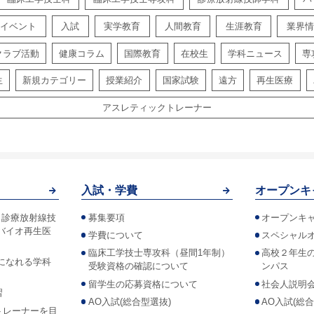
イベント
入試
実学教育
人間教育
生涯教育
業界情
クラブ活動
健康コラム
国際教育
在校生
学科ニュース
専
生
新規カテゴリー
授業紹介
国家試験
遠方
再生医療
アスレティックトレーナー
入試・学費
オープンキ
！診療放射線技
募集要項
オープンキ
バイオ再生医
学費について
スペシャル
臨床工学技士専攻科（昼間1年制）
高校２年生
になれる学科
受験資格の確認について
ンパス
留学生の応募資格について
社会人説明
習
AO入試(総合型選抜)
AO入試(総
トレーナーを目