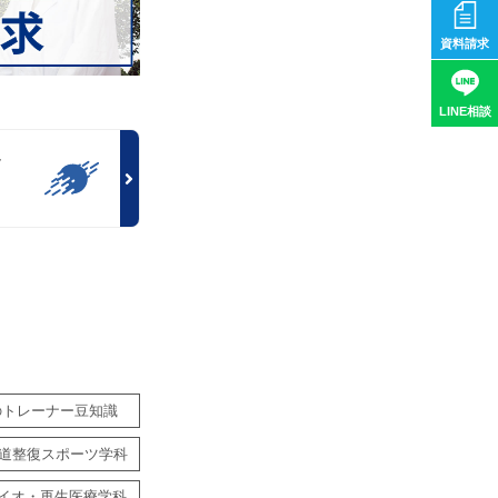
資料請求
LINE相談
ラ
ト
！
のトレーナー豆知識
道整復スポーツ学科
イオ・再生医療学科