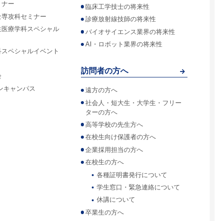
ミナー
臨床工学技士の将来性
士専攻科セミナー
診療放射線技師の将来性
生医療学科スペシャル
バイオサイエンス業界の将来性
AI・ロボット業界の将来性
科スペシャルイベント
訪問者の方へ
会
ンキャンパス
遠方の方へ
社会人・短大生・大学生・フリー
ターの方へ
高等学校の先生方へ
在校生向け保護者の方へ
企業採用担当の方へ
在校生の方へ
各種証明書発行について
学生窓口・緊急連絡について
休講について
卒業生の方へ