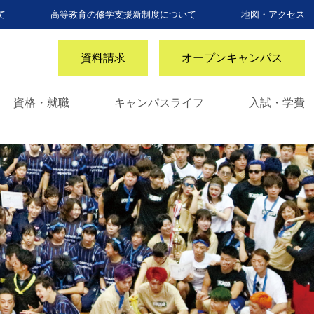
て
高等教育の修学支援新制度について
地図・アクセス
資料請求
オープンキャンパス
資格・就職
キャンパスライフ
入試・学費