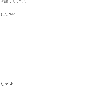
色々話してくれま
 :a6:
c14: