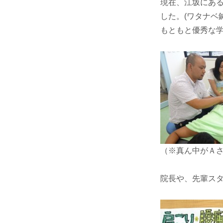
現在、江坂にあ
した。(ワタナベ
もともと優秀な学
（※真ん中がＡさん 
院長や、先輩スタ