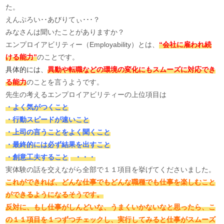
た。
えんぷろい･･あびりてぃ･･･？
みなさんは聞いたことがありますか？
エンプロイアビリティー（Employability）とは、
“会社に雇われ続
ける能力”
のことです。
具体的には、
異動や転職などの環境の変化にもスムーズに対応でき
る能力
のことを言うようです。
先生の考えるエンプロイアビリティーの上位項目は
・よく気がつくこと
・行動スピードが速いこと
・上司の言うことをよく聞くこと
・最終的には必ず結果を出すこと
・創意工夫すること
・・・
実体験の話を交えながら全部で１１項目を挙げてくださいました。
これができれば、どんな仕事でもどんな職種でも仕事を楽しむこと
ができるようになるそうです。
反対に、もし仕事がしんどいな、うまくいかないなと思ったら、こ
の１１項目を１つずつチェックし、実行してみると仕事がスムーズ