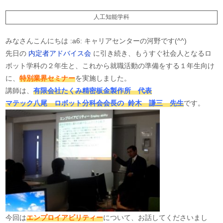
人工知能学科
みなさんこんにちは :a6: キャリアセンターの河野です(^^)
先日の
内定者アドバイス会
に引き続き、もうすぐ社会人となるロ
ボット学科の２年生と、これから就職活動の準備をする１年生向け
に、
特別
業界セミナー
を実施しました。
講師は、
有限会社たくみ精密板金製作所 代表
マテック八尾 ロボット分科会会長の 鈴木 謙三 先生
です。
今回は
エンプロイアビリティー
について、お話してくださいまし