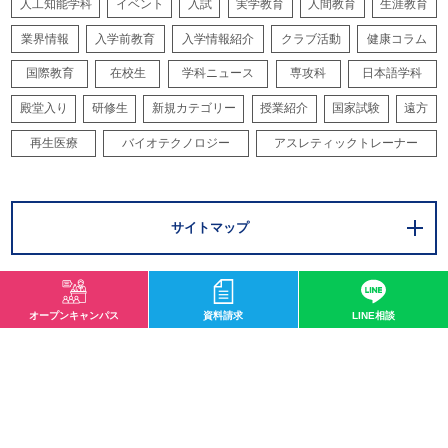
人工知能学科
イベント
入試
実学教育
人間教育
生涯教育
業界情報
入学前教育
入学情報紹介
クラブ活動
健康コラム
国際教育
在校生
学科ニュース
専攻科
日本語学科
殿堂入り
研修生
新規カテゴリー
授業紹介
国家試験
遠方
再生医療
バイオテクノロジー
アスレティックトレーナー
サイトマップ
オープンキャンパス
資料請求
LINE相談
〒532-0003 大阪市淀川区宮原1-2-43
0120-33-8119
mail@osaka-hightech.ac.jp
資料請求
オープンキャンパス