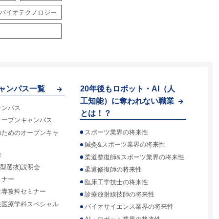
バイオテクノロジー
ャンパス一覧
20年後もロボット・AI（人
工知能）に奪われない職業
ャンパス
とは！？
オープンキャンパス
スポーツ業界の将来性
のためのオープンキャ
鍼灸&スポーツ業界の将来性
会
柔道整復師&スポーツ業界の将来性
合型選抜)説明会
柔道修復師の将来性
ミナー
臨床工学技士の将来性
士専攻科セミナー
診療放射線技師の将来性
生医療学科スペシャル
バイオサイエンス業界の将来性