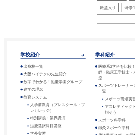
殿堂入り
研修
学校紹介
学科紹介
出身校一覧
医療系3学科を比較
師・臨床工学技士・
大阪ハイテクの先生紹介
療
数字でわかる！滋慶学園グループ
スポーツトレーナー
建学の理念
一覧
教育システム
スポーツ現場実
入学前教育（プレスクール・プ
アスレティック
レカレッジ）
指そう
特別講義・業界講演
スポーツ科学科
滋慶選択科目講座
鍼灸スポーツ学科
学外実習