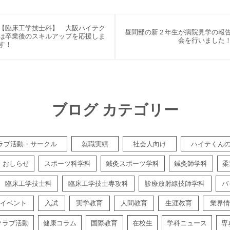
【臨床工学技士科】 大阪ハイテク
昼間部の新２年生が病院見学の報
は卒業後のスキルアップを応援しま
会を行いました
す！
ブログ カテゴリー
ラブ活動・サークル
就職実績
社会人向け
ハイテくん
おしらせ
スポーツ科学科
鍼灸スポーツ学科
鍼灸師学科
柔
臨床工学技士科
臨床工学技士専攻科
診療放射線技師学科
バ
イベント
入試
実学教育
人間教育
生涯教育
業界情
クラブ活動
健康コラム
国際教育
在校生
学科ニュース
専