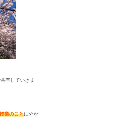
で共有していきま
④授業のこと
に分か