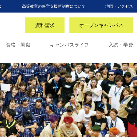
て
高等教育の修学支援新制度について
地図・アクセス
資料請求
オープンキャンパス
資格・就職
キャンパスライフ
入試・学費