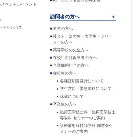
AI・ロボット業界の将来性
科スペシャルイベント
訪問者の方へ
会
ンキャンパス
遠方の方へ
社会人・短大生・大学生・フリー
ターの方へ
高等学校の先生方へ
在校生向け保護者の方へ
企業採用担当の方へ
在校生の方へ
各種証明書発行について
学生窓口・緊急連絡について
休講について
卒業生の方へ
臨床工学技士科・臨床工学技士
専攻科 セミナーのご案内
診療放射線技師学科 同窓会セ
ミナーのご案内