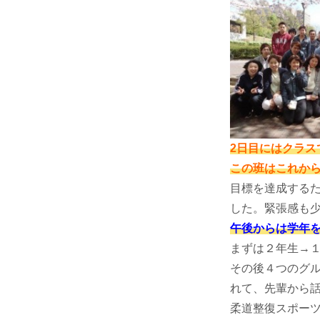
2日目にはクラ
この班はこれか
目標を達成する
した。緊張感も
午後からは学年
まずは２年生→
その後４つのグ
れて、先輩から
柔道整復スポー