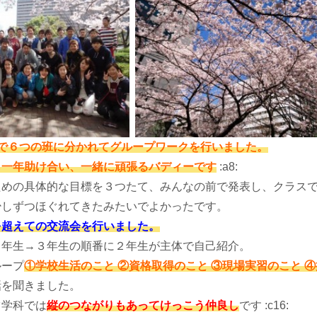
スで６つの班に分かれてグループワークを行いました。
ら一年助け合い、一緒に頑張るバディーです
:a8:
ための具体的な目標を３つたて、みんなの前で発表し、クラス
少しずつほぐれてきたみたいでよかったです。
を超えての交流会を行いました。
１年生→３年生の順番に２年生が主体で自己紹介。
ループ
①学校生活のこと ②資格取得のこと ③現場実習のこと 
話を聞きました。
ツ学科では
縦のつながりもあってけっこう仲良し
です :c16: