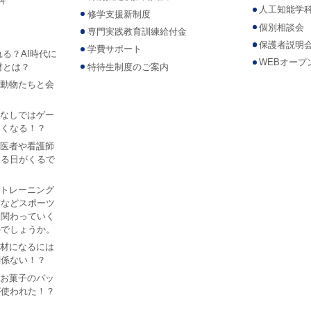
科
人工知能学
修学支援新制度
個別相談会
専門実践教育訓練給付金
保護者説明
学費サポート
れる？AI時代に
WEBオープ
材とは？
特待生制度のご案内
Iで動物たちと会
？
AIなしではゲー
なくなる！？
Iが医者や看護師
なる日がくるで
ツ トレーニング
防などスポーツ
は関わっていく
のでしょうか。
I人材になるには
関係ない！？
あるお菓子のパッ
が使われた！？