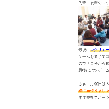
先輩、後輩のつ
最後に
レクリエ
ゲームを通じて
ので「自分から
最後はバツゲーム
さぁ、月曜日は
緒に頑張りまし
柔道整復スポー