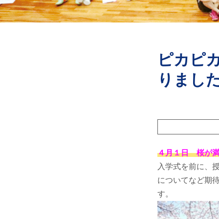
ピカピ
りまし
４月１日 桜が
入学式を前に、
についてなど期
す。