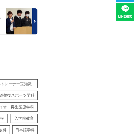
LINE相談
告
！
のトレーナー豆知識
道整復スポーツ学科
イオ・再生医療学科
報
入学前教育
攻科
日本語学科