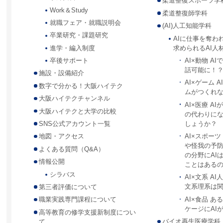
柔道整復スポーツ学
Work＆Study
柔道整復師学科
就職フェア・就職説明会
(AI)人工知能学科
卒業研究・課題研究
AIに仕事を奪わ
求められるAI人
進学・編入制度
AI×動物 A
卒後サポート
話可能に！
施設・設備紹介
AI×ゲーム 
数字で分かる！大阪ハイテク
ムがつくれ
大阪ハイテクチャンネル
AI×医療 A
大阪ハイテクと大学の比較
の代わりに
しょうか？
SNS公式アカウント一覧
AI×スポー
地図・アクセス
や怪我の予
よくある質問（Q&A）
の分野にAI
情報公開
ことはある
シラバス
AI×文系 A
文系理系は
第三者評価について
AI×食品 
職業実践専門課程について
ケージにAI
高等教育の修学支援新制度につい
バイオ再生医療学科
て