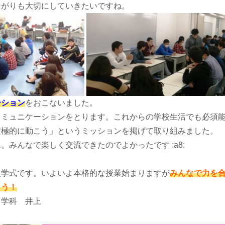
ながりも大切にしていきたいですね。
ーション
をおこないました。
コミュニケーションをとります。これからの学校生活でも必須
積極的に動こう」というミッションを掲げて取り組みました。
。みんなで楽しく交流できたのでよかったです :a8:
入学式です。いよいよ本格的な授業始まりますが
みんなで力を
ょう！
ツ学科 井上