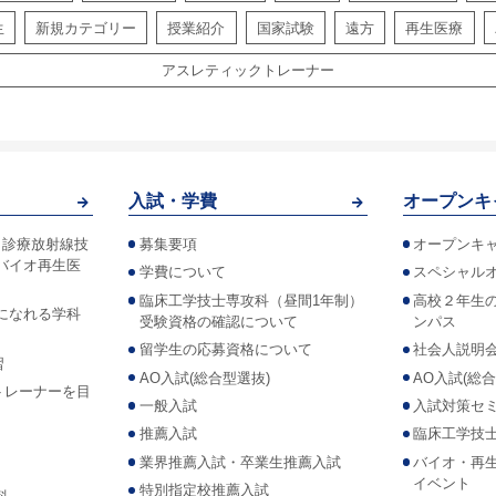
生
新規カテゴリー
授業紹介
国家試験
遠方
再生医療
アスレティックトレーナー
入試・学費
オープンキ
！診療放射線技
募集要項
オープンキ
バイオ再生医
学費について
スペシャル
臨床工学技士専攻科（昼間1年制）
高校２年生
になれる学科
受験資格の確認について
ンパス
留学生の応募資格について
社会人説明
習
AO入試(総合型選抜)
AO入試(総
トレーナーを目
一般入試
入試対策セ
推薦入試
臨床工学技
業界推薦入試・卒業生推薦入試
バイオ・再
イベント
特別指定校推薦入試