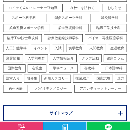
ハイテくんのトレーナー豆知識
在校生を訪ねて
おしらせ
スポーツ科学科
鍼灸スポーツ学科
鍼灸師学科
柔道整復スポーツ学科
柔道整復師学科
臨床工学技士科
臨床工学技士専攻科
診療放射線技師学科
バイオ・再生医療学科
人工知能学科
イベント
入試
実学教育
人間教育
生涯教育
業界情報
入学前教育
入学情報紹介
クラブ活動
健康コラム
国際教育
在校生
学科ニュース
専攻科
日本語学科
殿堂入り
研修生
新規カテゴリー
授業紹介
国家試験
遠方
再生医療
バイオテクノロジー
アスレティックトレーナー
サイトマップ