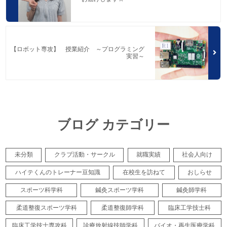
【ロボット専攻】 授業紹介 ～プログラミング
実習～
ブログ カテゴリー
未分類
クラブ活動・サークル
就職実績
社会人向け
ハイテくんのトレーナー豆知識
在校生を訪ねて
おしらせ
スポーツ科学科
鍼灸スポーツ学科
鍼灸師学科
柔道整復スポーツ学科
柔道整復師学科
臨床工学技士科
臨床工学技士専攻科
診療放射線技師学科
バイオ・再生医療学科