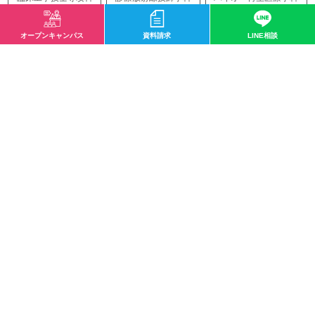
人工知能学科
イベント
入試
実学教育
人間教育
生涯教育
オープンキャンパス
資料請求
LINE相談
業界情報
入学前教育
入学情報紹介
クラブ活動
健康コラム
国際教育
在校生
学科ニュース
専攻科
日本語学科
殿堂入り
研修生
新規カテゴリー
授業紹介
国家試験
遠方
再生医療
バイオテクノロジー
アスレティックトレーナー
サイトマップ
〒532-0003 大阪市淀川区宮原1-2-43
0120-33-8119
mail@osaka-hightech.ac.jp