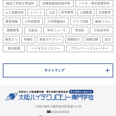
臨床工学技士専攻科
診療放射線技師学科
バイオ・再生医療学科
人工知能学科
イベント
入試
実学教育
人間教育
生涯教育
業界情報
入学前教育
入学情報紹介
クラブ活動
健康コラム
国際教育
在校生
学科ニュース
専攻科
日本語学科
殿堂入り
研修生
新規カテゴリー
授業紹介
国家試験
遠方
再生医療
バイオテクノロジー
アスレティックトレーナー
サイトマップ
〒532-0003 大阪市淀川区宮原1-2-43
0120-33-8119