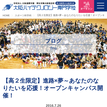
オーキャン
【高２生限定】進路×夢～あなたのなりたいを応援！オープンキ
HOME
スポーツ科学科
ブログ
Blog
【高２生限定】進路×夢～あなたのな
りたいを応援！オープンキャンパス開
催！
2016.7.26