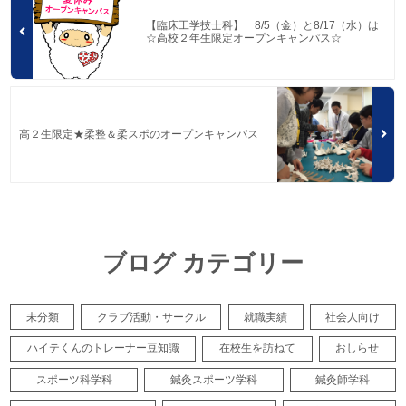
【臨床工学技士科】 8/5（金）と8/17（水）は
☆高校２年生限定オープンキャンパス☆
高２生限定★柔整＆柔スポのオープンキャンパス
ブログ カテゴリー
未分類
クラブ活動・サークル
就職実績
社会人向け
ハイテくんのトレーナー豆知識
在校生を訪ねて
おしらせ
スポーツ科学科
鍼灸スポーツ学科
鍼灸師学科