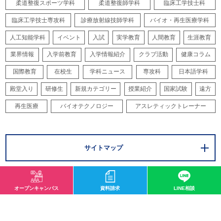
柔道整復スポーツ学科
柔道整復師学科
臨床工学技士科
臨床工学技士専攻科
診療放射線技師学科
バイオ・再生医療学科
人工知能学科
イベント
入試
実学教育
人間教育
生涯教育
業界情報
入学前教育
入学情報紹介
クラブ活動
健康コラム
国際教育
在校生
学科ニュース
専攻科
日本語学科
殿堂入り
研修生
新規カテゴリー
授業紹介
国家試験
遠方
再生医療
バイオテクノロジー
アスレティックトレーナー
サイトマップ
オープンキャンパス
資料請求
LINE相談
〒532-0003 大阪市淀川区宮原1-2-43