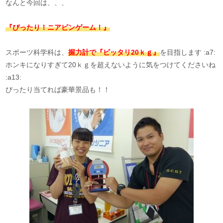
なんと今回は、、、
『ぴったり！ニアピンゲーム！』
スポーツ科学科は、
握力計で『ピッタリ20ｋｇ』
を目指します :a7:
ホンキになりすぎて20ｋｇを超えないように気をつけてくださいね
:a13:
ぴったり当てれば豪華景品も！！