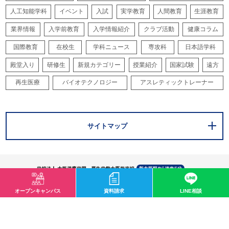
人工知能学科
イベント
入試
実学教育
人間教育
生涯教育
業界情報
入学前教育
入学情報紹介
クラブ活動
健康コラム
国際教育
在校生
学科ニュース
専攻科
日本語学科
殿堂入り
研修生
新規カテゴリー
授業紹介
国家試験
遠方
再生医療
バイオテクノロジー
アスレティックトレーナー
サイトマップ
オープンキャンパス
資料請求
LINE相談
〒532-0003 大阪市淀川区宮原1-2-43
0120-33-8119
mail@osaka-hightech.ac.jp