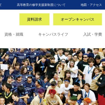
て
高等教育の修学支援新制度について
地図・アクセス
資料請求
オープンキャンパス
資格・就職
キャンパスライフ
入試・学費