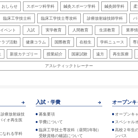
おしらせ
スポーツ科学科
鍼灸スポーツ学科
鍼灸師学科
柔
臨床工学技士科
臨床工学技士専攻科
診療放射線技師学科
バ
イベント
入試
実学教育
人間教育
生涯教育
業界情
クラブ活動
健康コラム
国際教育
在校生
学科ニュース
専
生
新規カテゴリー
授業紹介
国家試験
遠方
再生医療
アスレティックトレーナー
入試・学費
オープンキ
！診療放射線技
募集要項
オープンキ
バイオ再生医
学費について
スペシャル
臨床工学技士専攻科（昼間1年制）
高校２年生
になれる学科
受験資格の確認について
ンパス