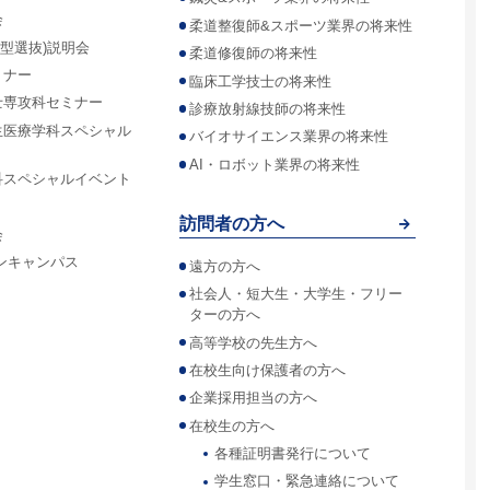
会
柔道整復師&スポーツ業界の将来性
合型選抜)説明会
柔道修復師の将来性
ミナー
臨床工学技士の将来性
士専攻科セミナー
診療放射線技師の将来性
生医療学科スペシャル
バイオサイエンス業界の将来性
AI・ロボット業界の将来性
科スペシャルイベント
訪問者の方へ
会
ンキャンパス
遠方の方へ
社会人・短大生・大学生・フリー
ターの方へ
高等学校の先生方へ
在校生向け保護者の方へ
企業採用担当の方へ
在校生の方へ
各種証明書発行について
学生窓口・緊急連絡について