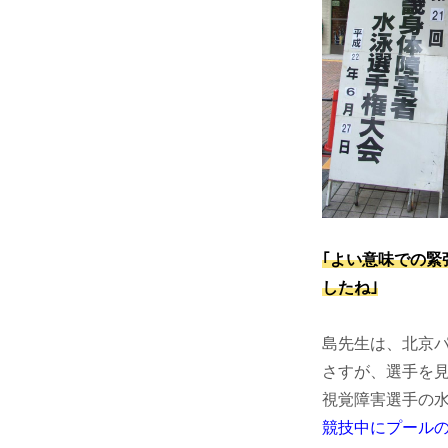
｢よい意味での
したね｣
島先生は、北京
さすが、選手を
視覚障害選手の
競技中にプール