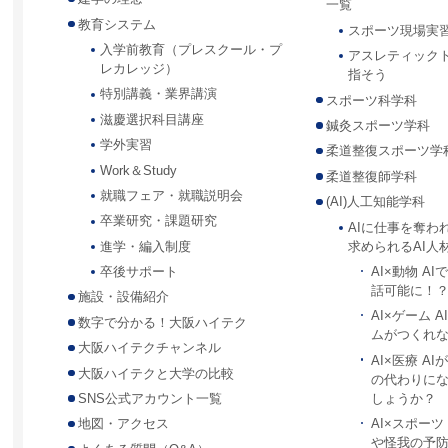
一覧
教育システム
スポーツ現場実
入学前教育（プレスクール・プ
アスレティック
レカレッジ）
指そう
特別講義・業界講演
スポーツ科学科
滋慶選択科目講座
鍼灸スポーツ学科
学外実習
柔道整復スポーツ学
Work＆Study
柔道整復師学科
就職フェア・就職説明会
(AI)人工知能学科
卒業研究・課題研究
AIに仕事を奪わ
求められるAI人
進学・編入制度
AI×動物 A
卒後サポート
話可能に！
施設・設備紹介
AI×ゲーム 
数字で分かる！大阪ハイテク
ムがつくれ
大阪ハイテクチャンネル
AI×医療 A
大阪ハイテクと大学の比較
の代わりに
しょうか？
SNS公式アカウント一覧
AI×スポー
地図・アクセス
や怪我の予