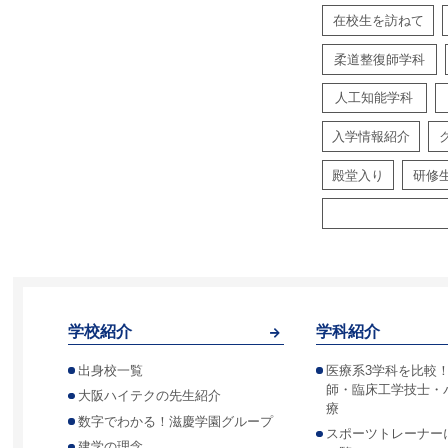
在校生を訪ねて
柔道整復師学科
人工知能学科
入学情報紹介
殿堂入り
研修
学校紹介
学科紹介
出身校一覧
医療系3学科を比較
師・臨床工学技士・
大阪ハイテクの先生紹介
療
数字でわかる！滋慶学園グループ
スポーツトレーナー
建学の理念