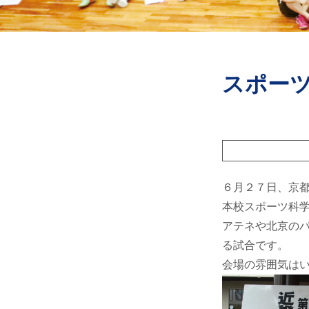
スポーツ
６月２７日、京
本校スポーツ科
アテネや北京のパ
る試合です。
会場の雰囲気は