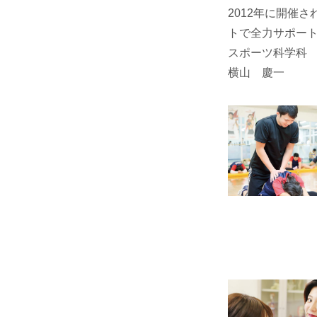
2012年に開催
トで全力サポー
スポーツ科学科
横山 慶一