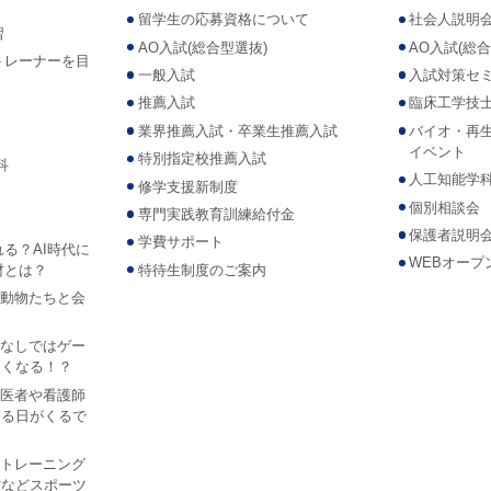
留学生の応募資格について
社会人説明
習
AO入試(総合型選抜)
AO入試(総
トレーナーを目
一般入試
入試対策セ
推薦入試
臨床工学技
業界推薦入試・卒業生推薦入試
バイオ・再
イベント
特別指定校推薦入試
科
人工知能学
修学支援新制度
個別相談会
専門実践教育訓練給付金
保護者説明
学費サポート
れる？AI時代に
WEBオープ
材とは？
特待生制度のご案内
Iで動物たちと会
？
AIなしではゲー
なくなる！？
Iが医者や看護師
なる日がくるで
ツ トレーニング
防などスポーツ