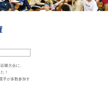
権
の近畿大会に、
した！
選手が多数参加す