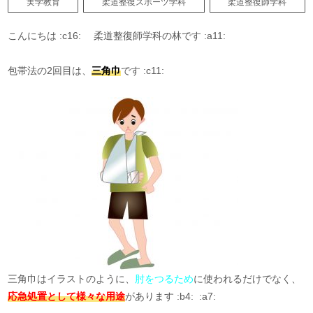
実学教育
柔道整復スポーツ学科
柔道整復師学科
こんにちは :c16: 柔道整復師学科の林です :a11:
包帯法の2回目は、
三角巾
です :c11:
三角巾はイラストのように、
肘をつるため
に使われるだけでなく、
応急処置として様々な用途
があります :b4: :a7: