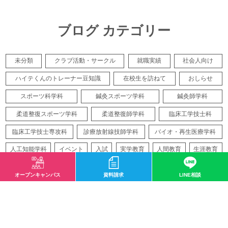
ブログ カテゴリー
未分類
クラブ活動・サークル
就職実績
社会人向け
ハイテくんのトレーナー豆知識
在校生を訪ねて
おしらせ
スポーツ科学科
鍼灸スポーツ学科
鍼灸師学科
柔道整復スポーツ学科
柔道整復師学科
臨床工学技士科
臨床工学技士専攻科
診療放射線技師学科
バイオ・再生医療学科
人工知能学科
イベント
入試
実学教育
人間教育
生涯教育
業界情報
入学前教育
入学情報紹介
クラブ活動
健康コラム
オープンキャンパス
資料請求
LINE相談
国際教育
在校生
学科ニュース
専攻科
日本語学科
殿堂入り
研修生
新規カテゴリー
授業紹介
国家試験
遠方
再生医療
バイオテクノロジー
アスレティックトレーナー