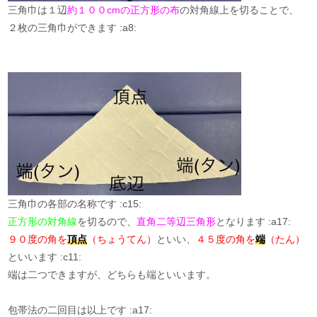
三角巾は１辺
約１００cmの正方形の布
の対角線上を切ることで、
２枚の三角巾ができます :a8:
三角巾の各部の名称です :c15:
正方形の対角線
を切るので、
直角二等辺三角形
となります :a17:
９０度の角を
頂点
（ちょうてん）
といい、
４５度の角を
端
（たん）
といいます :c11:
端は二つできますが、どちらも端といいます。
包帯法の二回目は以上です :a17: