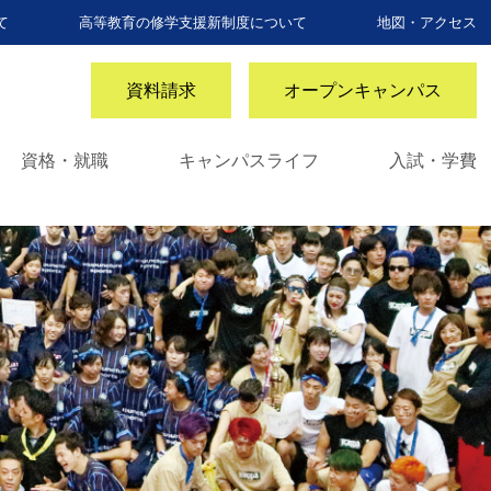
て
高等教育の修学支援新制度について
地図・アクセス
資料請求
オープンキャンパス
資格・就職
キャンパスライフ
入試・学費