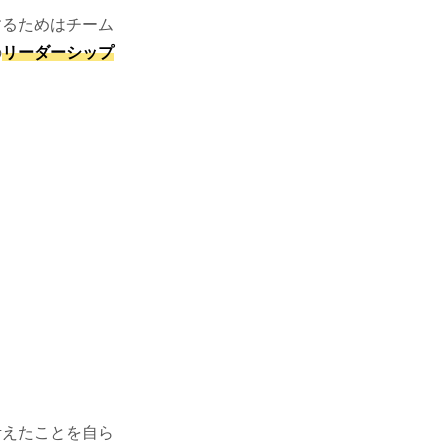
するためはチーム
の
リーダーシップ
！
考えたことを自ら