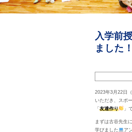
入学前
ました
2023年3月2
いただき、スポ
「
友達作り
」
まずは古谷先生
学びました
ア