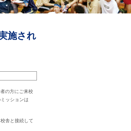
実施され
定者の方にご来校
のミッションは
本校舎と接続して