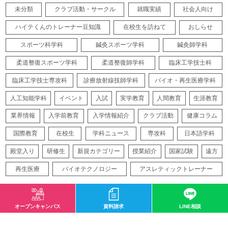
未分類
クラブ活動・サークル
就職実績
社会人向け
ハイテくんのトレーナー豆知識
在校生を訪ねて
おしらせ
スポーツ科学科
鍼灸スポーツ学科
鍼灸師学科
柔道整復スポーツ学科
柔道整復師学科
臨床工学技士科
臨床工学技士専攻科
診療放射線技師学科
バイオ・再生医療学科
人工知能学科
イベント
入試
実学教育
人間教育
生涯教育
業界情報
入学前教育
入学情報紹介
クラブ活動
健康コラム
国際教育
在校生
学科ニュース
専攻科
日本語学科
殿堂入り
研修生
新規カテゴリー
授業紹介
国家試験
遠方
再生医療
バイオテクノロジー
アスレティックトレーナー
オープンキャンパス
資料請求
LINE相談
サイトマップ