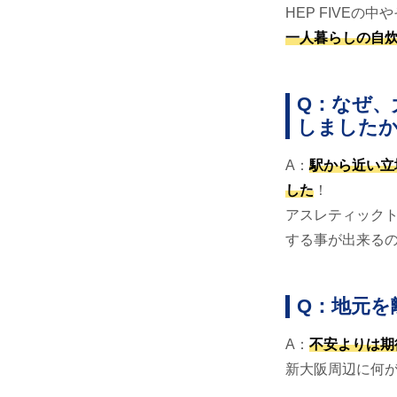
HEP FIVE
一人暮らしの自
Q：なぜ、
しました
A：
駅から近い立
した
！
アスレティック
する事が出来る
Q：地元を
A：
不安よりは期
新大阪周辺に何