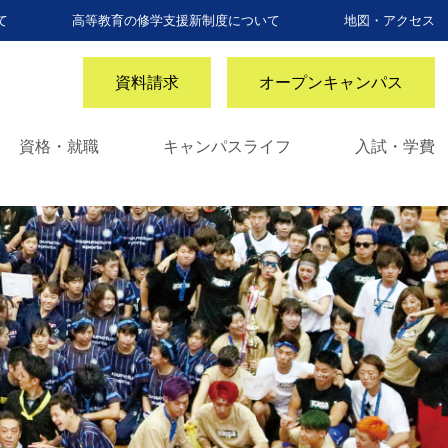
て
高等教育の修学支援新制度について
地図・アクセス
資料請求
オープンキャンパス
資格・就職
キャンパスライフ
入試・学費