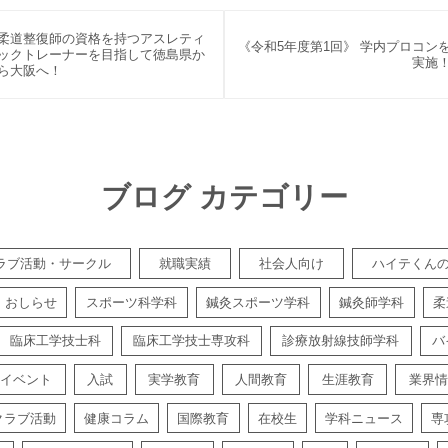
柔道整復師の資格を持つアスレティ
《令和5年度第1回》 学内プロコン
ックトレーナーを目指して徳島県か
実施
ら大阪へ！
ブログ カテゴリー
ラブ活動・サークル
就職実績
社会人向け
ハイテくん
おしらせ
スポーツ科学科
鍼灸スポーツ学科
鍼灸師学科
柔
臨床工学技士科
臨床工学技士専攻科
診療放射線技師学科
バ
イベント
入試
実学教育
人間教育
生涯教育
業界情
クラブ活動
健康コラム
国際教育
在校生
学科ニュース
専