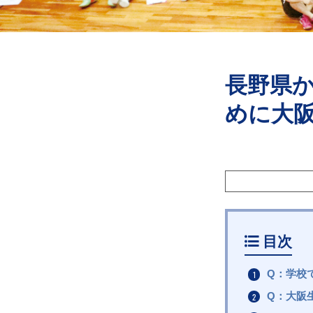
長野県
めに大
目次
Q：学校
Q：大阪