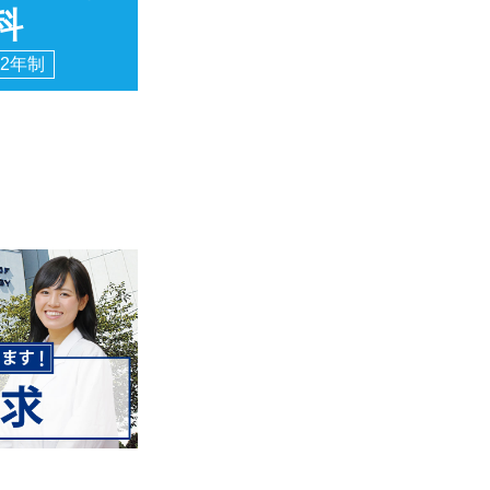
科
2年制