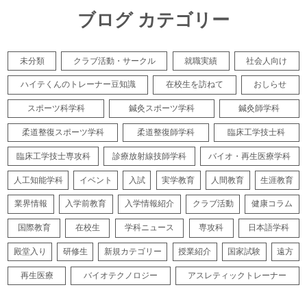
ブログ カテゴリー
未分類
クラブ活動・サークル
就職実績
社会人向け
ハイテくんのトレーナー豆知識
在校生を訪ねて
おしらせ
スポーツ科学科
鍼灸スポーツ学科
鍼灸師学科
柔道整復スポーツ学科
柔道整復師学科
臨床工学技士科
臨床工学技士専攻科
診療放射線技師学科
バイオ・再生医療学科
人工知能学科
イベント
入試
実学教育
人間教育
生涯教育
業界情報
入学前教育
入学情報紹介
クラブ活動
健康コラム
国際教育
在校生
学科ニュース
専攻科
日本語学科
殿堂入り
研修生
新規カテゴリー
授業紹介
国家試験
遠方
再生医療
バイオテクノロジー
アスレティックトレーナー