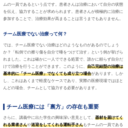
ムの一員であるという点です。患者さんは治療において自分の状態
を伝え、協力することが求められます。患者さんが積極的に治療に
参加することで、治療効果が高まることは言うまでもありません。
チーム医療でない治療って何？
では、チーム医療でない治療はどのようなものがあるのでしょう
か？「転倒での擦り傷を自分で唾をつけて治す」という例が挙げら
れました。これは確かに一人でできる処置で、誰かに頼らず自分だ
けで治療を行うことができます。このように、
自己完結型の治療は
基本的に「チーム医療」でなくても成り立つ場合
があります。しか
し、これはあくまで軽度なケースであり、実際の医療現場ではほと
んどの場合、チームとして協力する必要があります。
チーム医療には「裏方」の存在も重要
さらに、講義中に出た学生の興味深い意見として、
器材を届けてく
れる業者さん
や
送迎をしてくれる運転手さん
もチームの一員である